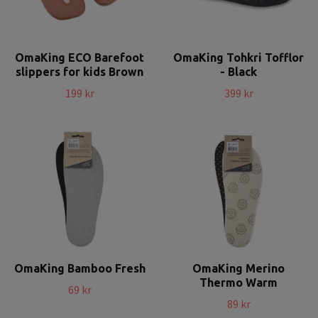
OmaKing ECO Barefoot
OmaKing Tohkri Tofflor
slippers for kids Brown
- Black
199 kr
399 kr
OmaKing Bamboo Fresh
OmaKing Merino
Thermo Warm
69 kr
89 kr