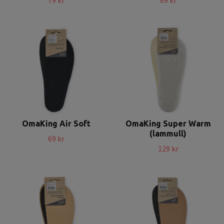
OmaKing Air Soft
OmaKing Super Warm
(lammull)
69 kr
129 kr