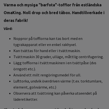
Varma och mysiga "barfota"-tofflor från estländska
OmaKing. Noll drop och bred tåbox. Handtillverkade i
deras fabrik!
Vård:
Noppror
på tofflorna kan tas bort med en
tygrakapparat eller en enkel rakhyvel.
Kan tvättas för hand eller i tvättmaskin.
Tvättmaskin 30 grader, ulläge, måttlig centrifugering.
Lägg tofflorna i tvättmaskinen i en tvättpåse (dvs
örngott etc.).
Använd ett milt rengöringsmedel för ull.
Lufttorka, undvik överdriven värme (t.ex. torktumlare,
element, golvvärme, etc.)
Observera att tvättning kan påverka utseendet på
läderetiketter.