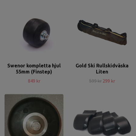
Swenor kompletta hjul
Gold Ski Rullskidväska
55mm (Finstep)
Liten
849 kr
599 kr
299 kr