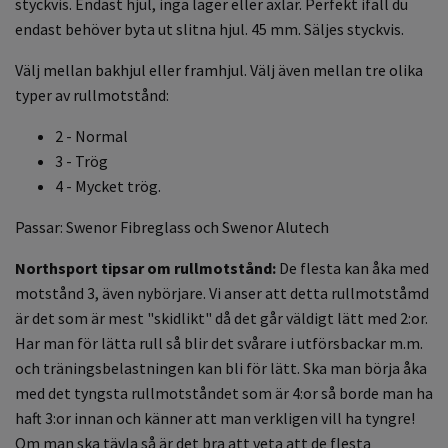
styckvis. Endast hjul, inga lager eller axlar. Perfekt ifall du
endast behöver byta ut slitna hjul. 45 mm. Säljes styckvis.
Välj mellan bakhjul eller framhjul. Välj även mellan tre olika
typer av rullmotstånd:
2 - Normal
3 - Trög
4 - Mycket trög.
Passar: Swenor Fibreglass och Swenor Alutech
Northsport tipsar om rullmotstånd:
De flesta kan åka med
motstånd 3, även nybörjare. Vi anser att detta rullmotståmd
är det som är mest "skidlikt" då det går väldigt lätt med 2:or.
Har man för lätta rull så blir det svårare i utförsbackar m.m.
och träningsbelastningen kan bli för lätt. Ska man börja åka
med det tyngsta rullmotståndet som är 4:or så borde man ha
haft 3:or innan och känner att man verkligen vill ha tyngre!
Om man ska tävla så är det bra att veta att de flesta