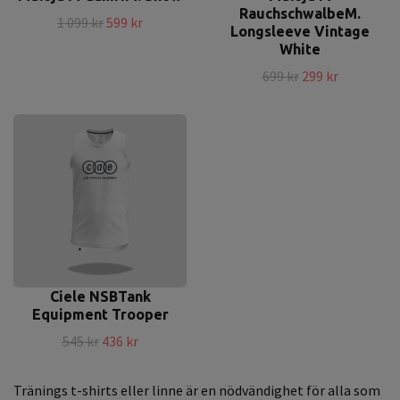
RauchschwalbeM.
1 099 kr
599 kr
Longsleeve Vintage
White
699 kr
299 kr
Ciele NSBTank
Equipment Trooper
545 kr
436 kr
Tränings t-shirts eller linne är en nödvändighet för alla som