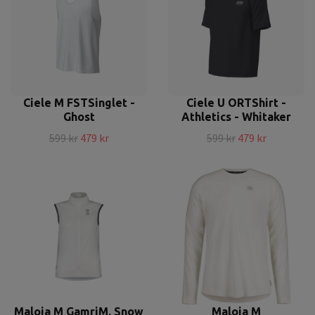
Ciele M FSTSinglet -
Ciele U ORTShirt -
Ghost
Athletics - Whitaker
599 kr
479 kr
599 kr
479 kr
Maloja M GamriM. Snow
Maloja M