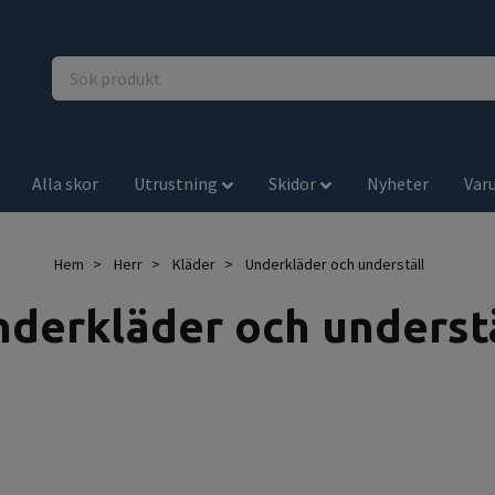
Alla skor
Utrustning
Skidor
Nyheter
Var
Hem
Herr
Kläder
Underkläder och underställ
derkläder och underst