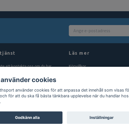
tjänst
Läs mer
nte att kontakta oss om du har
Köpvillkor
åga eller fundering. Vi svarar alltid
Kontakt
 använder cookies
bt vi kan! Maila oss på
Blogg
rthsport.se
thsport använder cookies för att anpassa det innehåll som visas fö
Gör en retur
 och för att du ska få bästa tänkbara upplevelse när du handlar hos
.
Godkänn alla
Inställningar