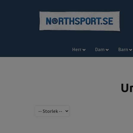
Herr
Dam
Barn
Un