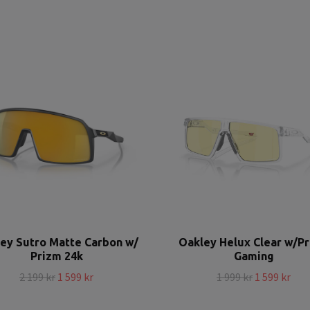
ey Sutro Matte Carbon w/
Oakley Helux Clear w/P
Prizm 24k
Gaming
2 199 kr
1 599 kr
1 999 kr
1 599 kr