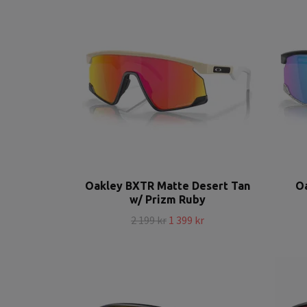
Oakley BXTR Matte Desert Tan
O
w/ Prizm Ruby
2 199 kr
1 399 kr