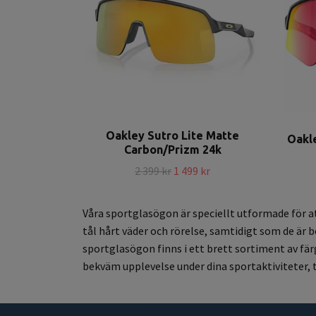
Oakley Sutro Lite Matte
Oakl
Carbon/Prizm 24k
2 399 kr
1 499 kr
Våra sportglasögon är speciellt utformade för a
tål hårt väder och rörelse, samtidigt som de är 
sportglasögon finns i ett brett sortiment av färg
bekväm upplevelse under dina sportaktiviteter, t