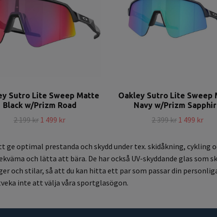
ey Sutro Lite Sweep Matte
Oakley Sutro Lite Sweep 
Black w/Prizm Road
Navy w/Prizm Sapphi
2 199 kr
1 499 kr
2 399 kr
1 499 kr
tt ge optimal prestanda och skydd under tex. skidåkning, cykling 
bekväma och lätta att bära. De har också UV-skyddande glas som sk
er och stilar, så att du kan hitta ett par som passar din personliga
veka inte att välja våra sportglasögon.