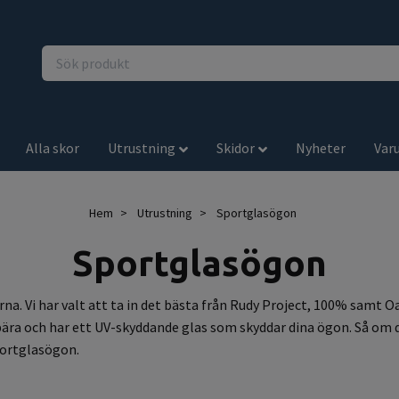
Alla skor
Utrustning
Skidor
Nyheter
Var
Hem
Utrustning
Sportglasögon
Sportglasögon
rna. Vi har valt att ta in det bästa från Rudy Project, 100% samt O
 bära och har ett UV-skyddande glas som skyddar dina ögon. Så om 
sportglasögon.