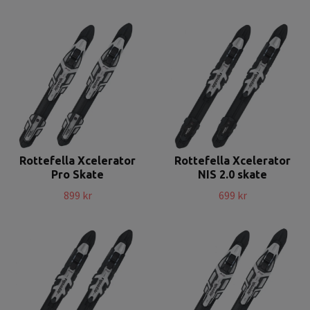
Rottefella Xcelerator
Rottefella Xcelerator
Pro Skate
NIS 2.0 skate
899 kr
699 kr