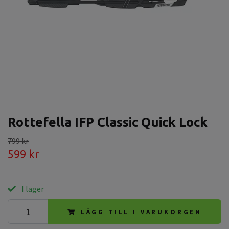
Rottefella IFP Classic Quick Lock
799 kr
599 kr
I lager
LÄGG TILL I VARUKORGEN