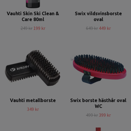
Vauhti Skin Ski Clean &
Swix vildsvinsborste
Care 80ml
oval
249 kr
199 kr
649 kr
449 kr
Vauhti metallborste
Swix borste hästhår oval
WC
349 kr
499 kr
399 kr