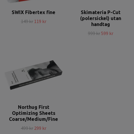
SWIX Fibertex fine
Skimateria P-Cut
(polersickel) utan
149 kr
119 kr
handtag
999 kr
599 kr
Northug First
Optimizing Sheets
Coarse/Medium/Fine
499 kr
299 kr