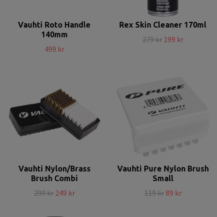
Vauhti Roto Handle
Rex Skin Cleaner 170ml
140mm
279 kr
199 kr
499 kr
Vauhti Nylon/Brass
Vauhti Pure Nylon Brush
Brush Combi
Small
299 kr
249 kr
119 kr
89 kr