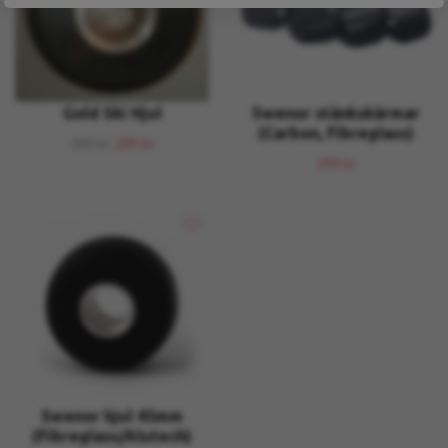
Gold Ski Hjul
Swenor stänkskärmar
(Carbon, Fibreglass)
399 kr
299 kr
199 kr
Swenor hjul 45mm
(Fibreglass/Alutech)