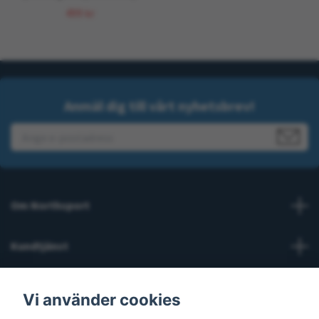
499 kr
Anmäl dig till vårt nyhetsbrev!
Om Northsport
Kundtjänst
Läs mer
Vi använder cookies