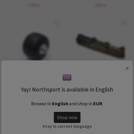
279 kr
349 kr
×
Swenor kompletta hjul
Gold Ski Rullskidväska
55mm (Finstep)
Liten
Yay! Northsport is available in English
849 kr
599 kr
299 kr
Browse in
English
and shop in
EUR
.
Shop now
Stay in current language