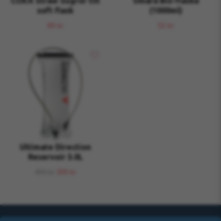
COXA Straw Sugrör till
Umara Bio-flaska
soft flask
(1000ml)
89 kr
55 kr
Ultimate Direction
Reservoir 3.0L
499 kr
399 kr