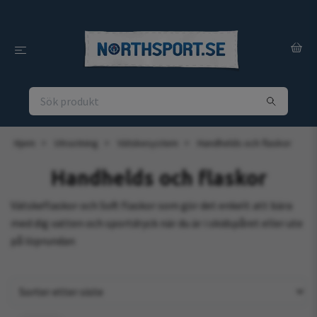
Hjem
Utrustning
Vätskesystem
Handhelds och flaskor
Handhelds och flaskor
Vätskeflaskor och Soft flaskor som gör det enkelt att bära
med dig vatten och sportdryck när du är i skidspåret eller ute
på löprundan