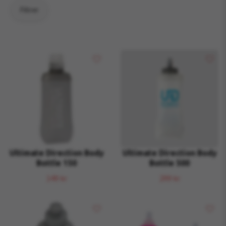
Filtrer
Ultimate Direction Body
Ultimate Direction Body
Bottle 150
Bottle 500
149 kr
299 kr