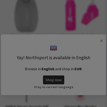
Ultimate Direction
Coxa Carry Soft Flask
×
Flexform II 300ml Flaska
500ml (flera färger)
99 kr
179 kr
Yay! Northsport is available in English
Browse in
English
and shop in
EUR
.
Shop now
Stay in current language