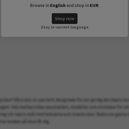
Browse in
English
and shop in
EUR
.
Shop now
Stay in current language
sskor! Våra skor är speciellt designade för att ge dig den bästa 
gen. Välj mellan olika varumärken, modeller och storlekar för att
ing till nästa nivå med bekväma och stabila skor. Maila oss gärna i
rna insidan på skon åt dig.