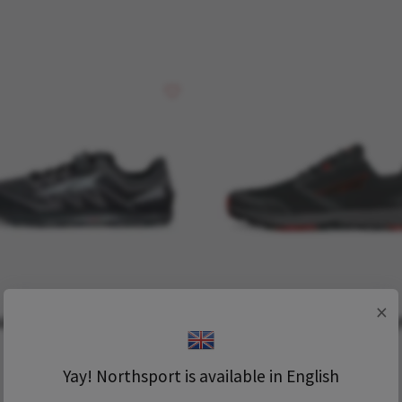
×
ltra M King MT 2 Black
Altra M Superior 7 Black
1 899 kr
1 499 kr
1 399 kr
Yay! Northsport is available in English