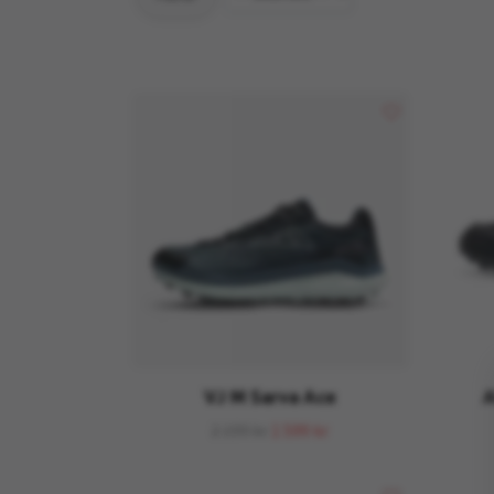
VJ M Sarva Ace
A
2 199 kr
1 599 kr