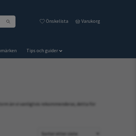
Önskelista
Varukorg
umärken
Tips och guider
form än vi vanligtvis rekommenderar, detta för