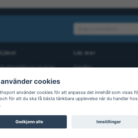
tjänst
Läs mer
nte att kontakta oss om du har
Köpvillkor
åga eller fundering. Vi svarar alltid
Kontakt
 använder cookies
bt vi kan! Maila oss på
Blogg
rthsport.se
thsport använder cookies för att anpassa det innehåll som visas fö
Gör en retur
 och för att du ska få bästa tänkbara upplevelse när du handlar hos
.
Godkjenn alle
Innstillinger