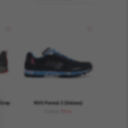
/Gray
NVii Forest 2 (Unisex)
1 599 kr
799 kr