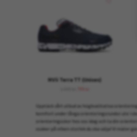
NVii Terra TT (Unisex)
1 699 kr
799 kr
Upptäck vårt utbud av högkvalitativa orientering
komfort under långa orienteringsrundor ute i sko
orienteringsskor hos oss idag och ta din orienter
osäker på vilken storlek du ska välja! Vi mäter gä