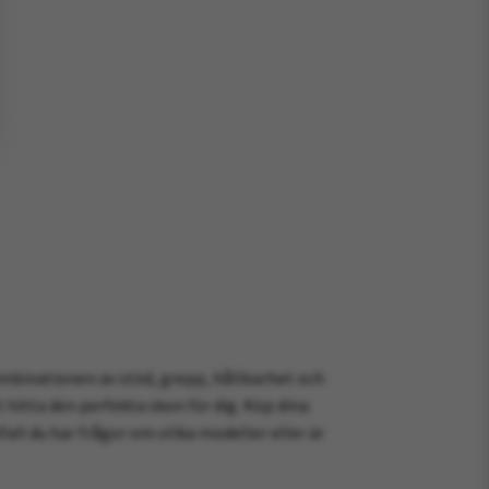
kombinationen av stöd, grepp, hållbarhet och
 hitta den perfekta skon för dig. Köp dina
fall du har frågor om olika modeller eller är