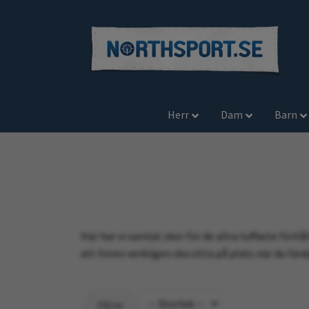
Herr
Dam
Barn
Här har vi samlat skor för de allra tuffaste för
att foten verkligen ska sitta på plats när du fä
Filtrer