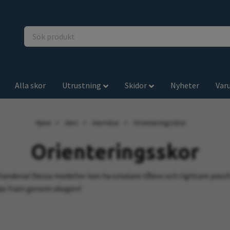
Alla skor
Utrustning
Skidor
Nyheter
Var
Hjem
Herr
Herrskor
Orienteringsskor
Orienteringsskor
hållandena! Dessa modeller kan ha smalare tåbox och tightare pass
rdas fram genom skogen!