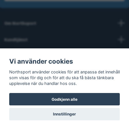
Om Northsport
Kundtjänst
Läs mer
Vi använder cookies
Sosiale medier
Northsport använder cookies för att anpassa det innehåll
som visas för dig och för att du ska få bästa tänkbara
upplevelse när du handlar hos oss.
Godkjenn alle
© 2026 Northsport
Innstillinger