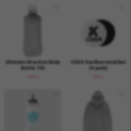
Ultimate Direction Body
COXA Kardborremärken
Bottle 150
(4-pack)
149 kr
99 kr