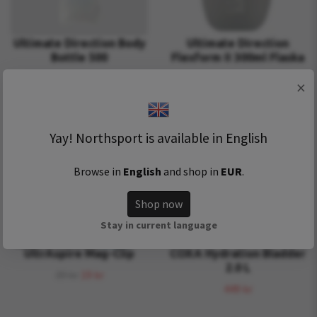
Ultimate Direction Body
Ultimate Direction
Bottle 500
Flexform II 300ml Flaska
299 kr
99 kr
×
Yay! Northsport is available in English
Browse in
English
and shop in
EUR
.
Shop now
Stay in current language
UltrAspire Mag-Clip
COXA Hydration Bladder
2.0 L
39 kr
19 kr
449 kr