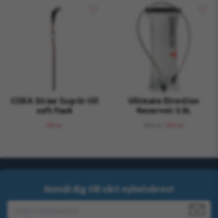
COXA Straw Sugrör till
Ultimate Direction
soft flask
Reservoir 3.0L
89 kr
499 kr
399 kr
Anmäl dig till vårt nyhetsbrev!