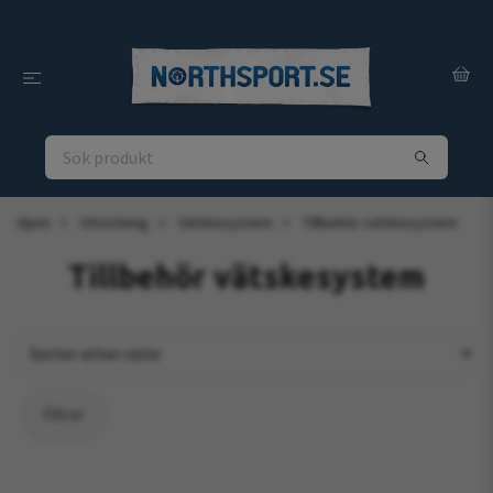
Hjem
Utrustning
Vätskesystem
Tillbehör vätskesystem
Tillbehör vätskesystem
Filtrer