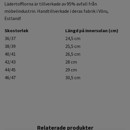
Lädertofflorna är tillverkade av 95% avfall från
möbelindustrin. Handtillverkade i deras fabrik i Võru,
Estland!
Skostorlek
Längd på innersulan (cm)
36/37
24,5 cm
38/39
25,5 cm
40/41
26,5 cm
42/43
28 cm
44/45
29 cm
46/47
30,5 cm