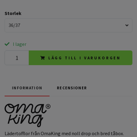
Storlek
36/37
I lager
LÄGG TILL I VARUKORGEN
INFORMATION
RECENSIONER
Lädertofflor från OmaKing med noll drop och bred tåbox.