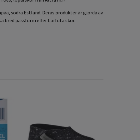
ää, södra Estland. Deras produkter är gjorda av
sa bred passform eller barfota skor.
OmaKing ECO
for kids Bro
199 kr