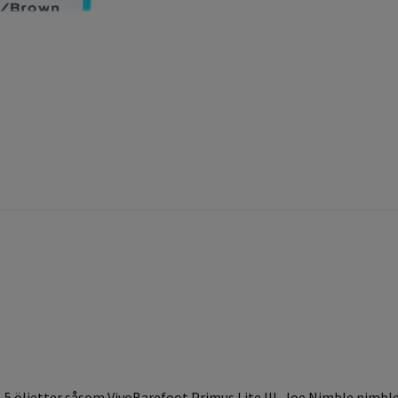
-5 öljetter såsom VivoBarefoot Primus Lite III, Joe Nimble nimble