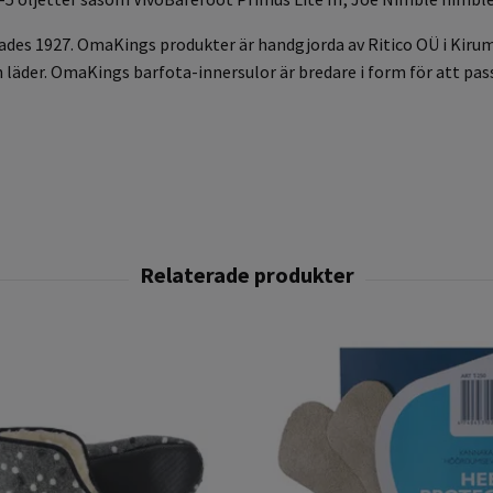
es 1927. OmaKings produkter är handgjorda av Ritico OÜ i Kirump
 läder. OmaKings barfota-innersulor är bredare i form för att pas