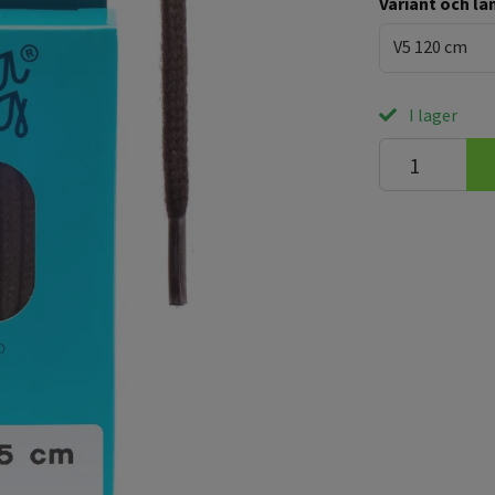
Variant och lä
V5 120 cm
I lager