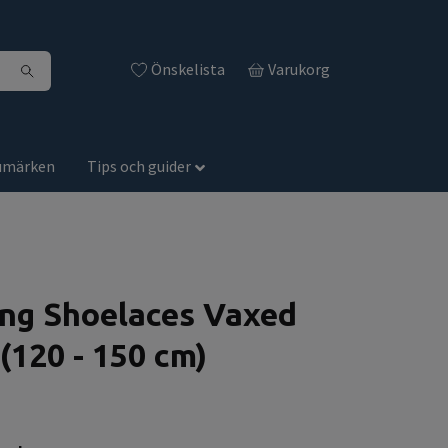
Önskelista
Varukorg
umärken
Tips och guider
g Shoelaces Vaxed
(120 - 150 cm)