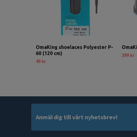
OmaKing shoelaces Polyester P-
OmaKi
60 (120 cm)
399 kr
49 kr
Anmäl dig till vårt nyhetsbrev!