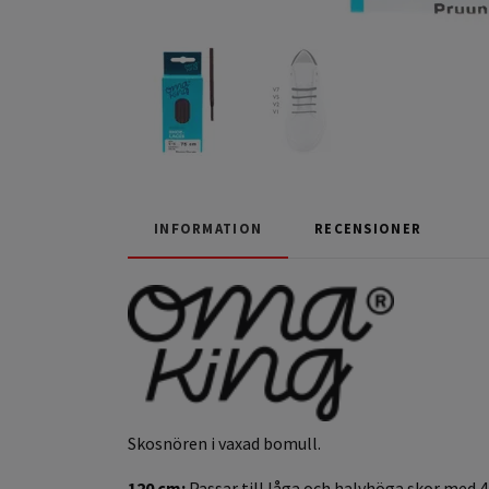
INFORMATION
RECENSIONER
Skosnören i vaxad bomull.
120 cm:
Passar till låga och halvhöga skor med 4