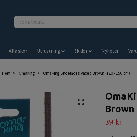
Alla skor
Utrustning
Skidor
Nyheter
Var
Hem
Omaking
OmaKing Shoelaces Vaxed Brown (120 - 150 cm)
OmaKin
Brown 
39 kr