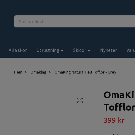
Alla skor
Utrustning
Skidor
Nyheter
Var
Hem
Omaking
OmaKing Natural Felt Tofflor - Grey
OmaKin
Tofflor
399 kr