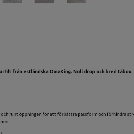
rfilt från estländska OmaKing. Noll drop och bred tåbox. H
 tå och runt öppningen för att förbättra passform och förhindra st
gummi.
!