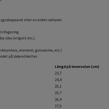
tygrakapparat eller en enkel rakhyvel.
trifugering.
se (dvs örngott etc.).
torktumlare, element, golvvärme, etc.)
ndet på läderetiketter.
Längd på innersulan (cm)
23,7
24,4
25,1
25,7
26,4
27,0