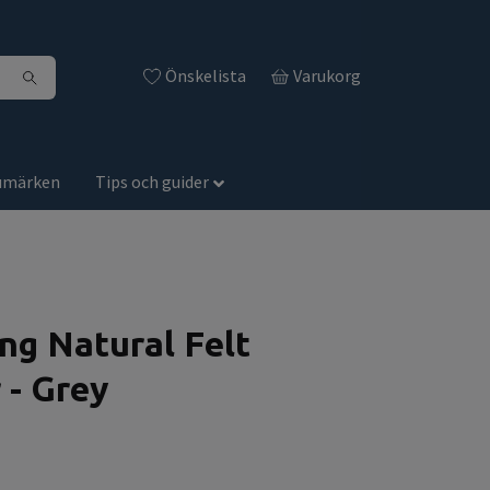
Önskelista
Varukorg
umärken
Tips och guider
g Natural Felt
 - Grey