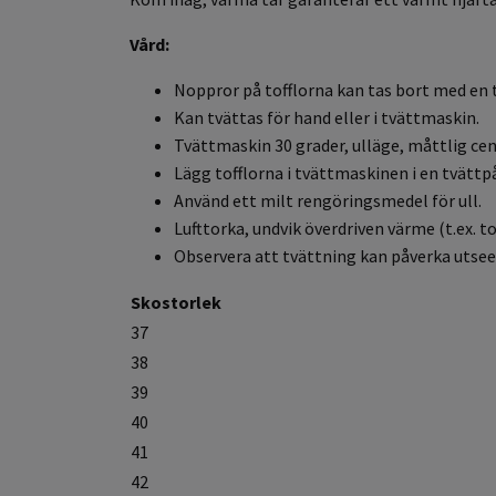
Vård:
Noppror
på tofflorna kan tas bort med en 
Kan tvättas för hand eller i tvättmaskin.
Tvättmaskin 30 grader, ulläge, måttlig cen
Lägg tofflorna i tvättmaskinen i en tvättpå
Använd ett milt rengöringsmedel för ull.
Lufttorka, undvik överdriven värme (t.ex. 
Observera att tvättning kan påverka utsee
Skostorlek
37
38
39
40
41
42