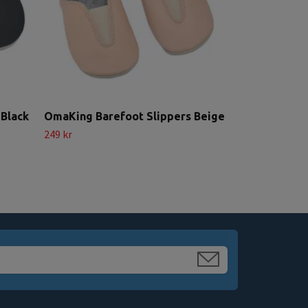
 Black
OmaKing Barefoot Slippers Beige
249 kr