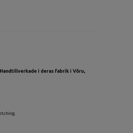
andtillverkade i deras fabrik i Võru,
retching.