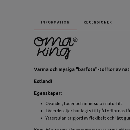
INFORMATION
RECENSIONER
Varma och mysiga "barfota"-tofflor av natu
Estland!
Egenskaper:
Ovandel, foder och innersula i naturfilt.
Läderdetaljer har lagts till på tofflornas
Yttersulan är gjord av flexibelt och lätt 
Kom ihåg, varma tår garanterar ett varmt hjärta