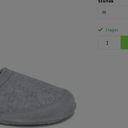
Storlek
36
I lager