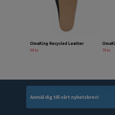
OmaKing Recycled Leather
OmaKi
59 kr
79 kr
Anmäl dig till vårt nyhetsbrev!