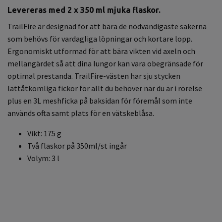
Levereras med 2 x 350 ml mjuka flaskor.
TrailFire är designad för att bära de nödvändigaste sakerna
som behövs för vardagliga löpningar och kortare lopp.
Ergonomiskt utformad för att bära vikten vid axeln och
mellangärdet så att dina lungor kan vara obegränsade för
optimal prestanda. TrailFire-västen har sju stycken
lättåtkomliga fickor för allt du behöver när du är i rörelse
plus en 3L meshficka på baksidan för föremål som inte
används ofta samt plats för en vätskeblåsa.
Vikt: 175 g
Två flaskor på 350ml/st ingår
Volym: 3 l