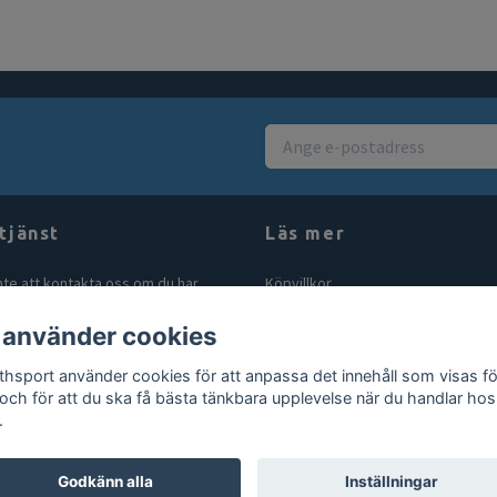
tjänst
Läs mer
nte att kontakta oss om du har
Köpvillkor
åga eller fundering. Vi svarar alltid
Kontakt
 använder cookies
bt vi kan! Maila oss på
Blogg
rthsport.se
thsport använder cookies för att anpassa det innehåll som visas fö
Gör en retur
 och för att du ska få bästa tänkbara upplevelse när du handlar hos
.
Godkänn alla
Inställningar