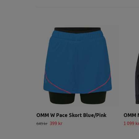
OMM W Pace Skort Blue/Pink
OMM M
399 kr
1 099 k
649 kr