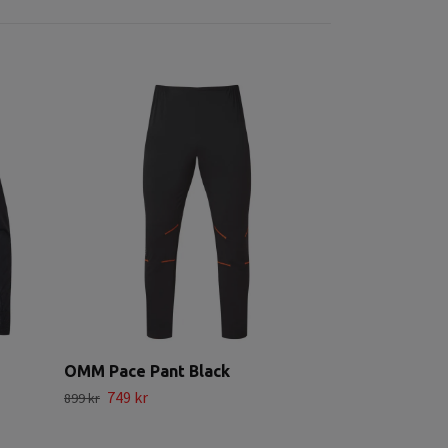
OMM Flash Ti
499 kr
749 kr
OMM Pace Pant Black
749 kr
899 kr