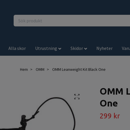
Alla skor
Utrustning
Skidor
Nyheter
Var
Hem
OMM
OMM Leanweight Kit Black One
OMM Le
One
299 kr