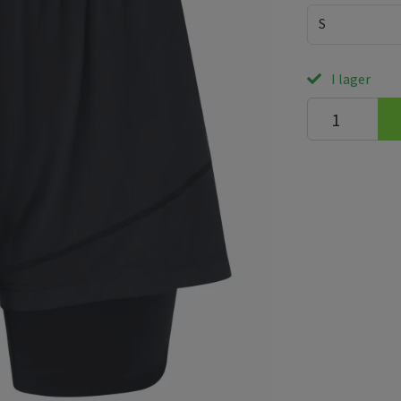
S
I lager