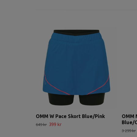
OMM W Pace Skort Blue/Pink
OMM M
Blue/
399 kr
649 kr
3 299 kr