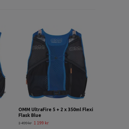
OMM Mountai
Mountain/Gr
1 999 k
2 699 kr
OMM UltraFire 5 + 2 x 350ml Flexi
Flask Blue
1 199 kr
1 499 kr