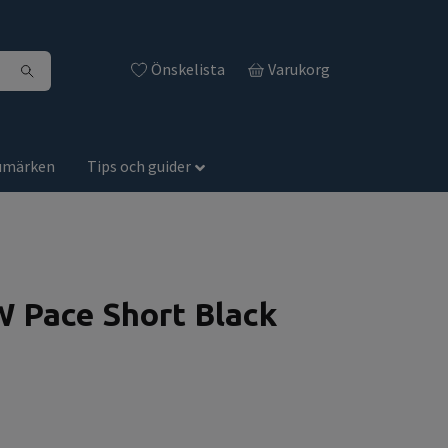
Önskelista
Varukorg
umärken
Tips och guider
Pace Short Black