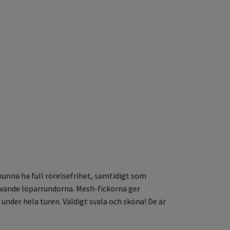
kunna ha full rörelsefrihet, samtidigt som
ävande löparrundorna. Mesh-fickorna ger
 under hela turen. Väldigt svala och sköna! De är