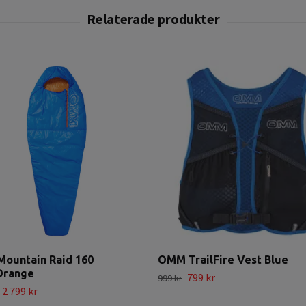
ountain Raid 160
OMM TrailFire Vest Blue
Orange
799 kr
999 kr
2 799 kr