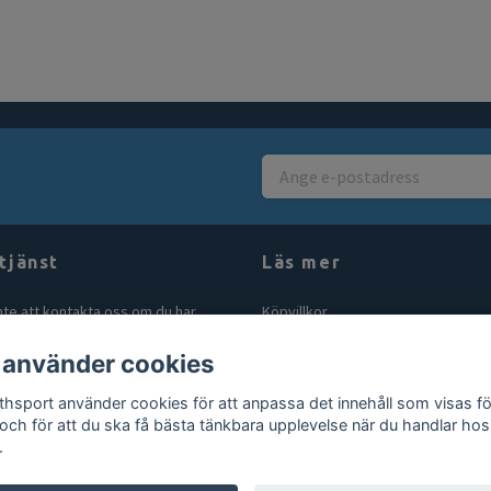
tjänst
Läs mer
nte att kontakta oss om du har
Köpvillkor
åga eller fundering. Vi svarar alltid
Kontakt
 använder cookies
bt vi kan! Maila oss på
Blogg
rthsport.se
thsport använder cookies för att anpassa det innehåll som visas fö
Gör en retur
 och för att du ska få bästa tänkbara upplevelse när du handlar hos
.