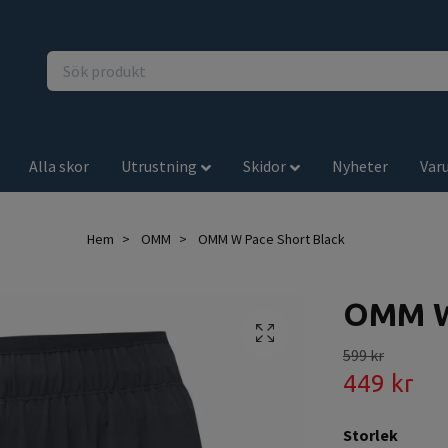
Alla skor
Utrustning
Skidor
Nyheter
Var
Hem
OMM
OMM W Pace Short Black
OMM W 
599 kr
449 kr
Storlek