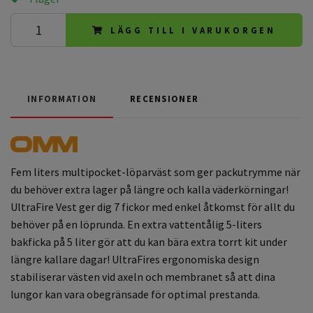
LÄGG TILL I VARUKORGEN
INFORMATION
RECENSIONER
Fem liters multipocket-löparväst som ger packutrymme när
du behöver extra lager på längre och kalla väderkörningar!
UltraFire Vest ger dig 7 fickor med enkel åtkomst för allt du
behöver på en löprunda. En extra vattentålig 5-liters
bakficka på 5 liter gör att du kan bära extra torrt kit under
längre kallare dagar! UltraFires ergonomiska design
stabiliserar västen vid axeln och membranet så att dina
lungor kan vara obegränsade för optimal prestanda.