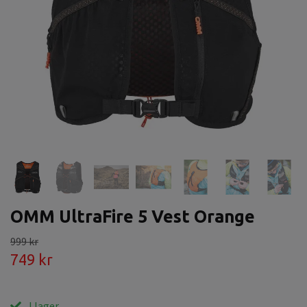
OMM UltraFire 5 Vest Orange
999 kr
749 kr
I lager