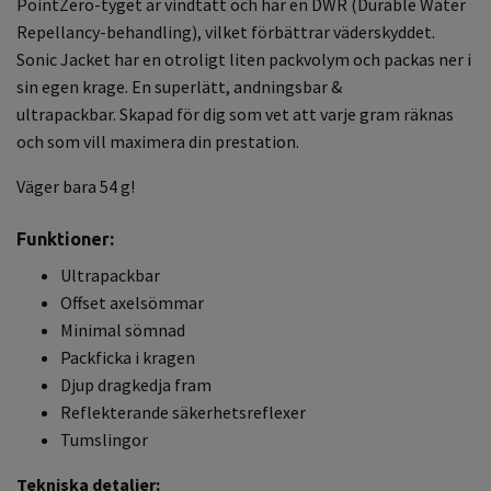
PointZero-tyget är vindtätt och har en DWR (Durable Water
Repellancy-behandling), vilket förbättrar väderskyddet.
Sonic Jacket har en otroligt liten packvolym och packas ner i
sin egen krage. En superlätt, andningsbar &
ultrapackbar. Skapad för dig som vet att varje gram räknas
och som vill maximera din prestation.
Väger bara 54 g!
Funktioner:
Ultrapackbar
Offset axelsömmar
Minimal sömnad
Packficka i kragen
Djup dragkedja fram
Reflekterande säkerhetsreflexer
Tumslingor
Tekniska detaljer: