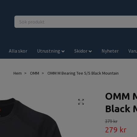
Alla skor
Utrustning
Skidor
Nyheter
Var
Hem
OMM
OMM M Bearing Tee S/S Black Mountain
OMM M 
Black 
379 kr
279 kr