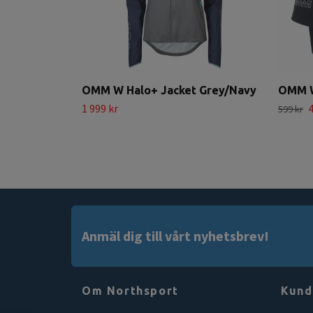
OMM W Halo+ Jacket Grey/Navy
OMM W
1 999 kr
4
599 kr
Anmäl dig till vårt nyhetsbrev!
Om Northsport
Kund