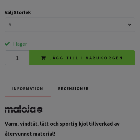
Välj Storlek
S
I lager
LÄGG TILL I VARUKORGEN
INFORMATION
RECENSIONER
Varm, vindtät, lätt och sportig kjol tillverkad av
återvunnet material!