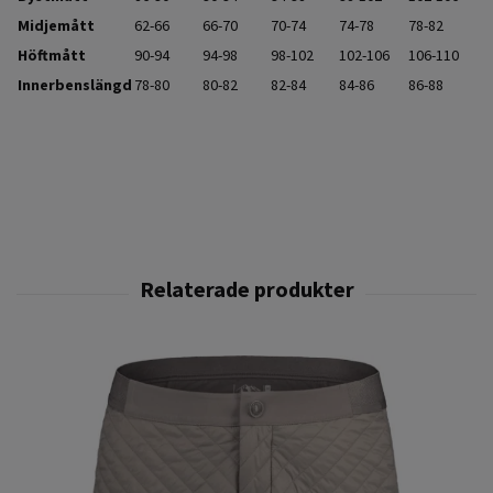
Midjemått
62-66
66-70
70-74
74-78
78-82
Höftmått
90-94
94-98
98-102
102-106
106-110
Innerbenslängd
78-80
80-82
82-84
84-86
86-88