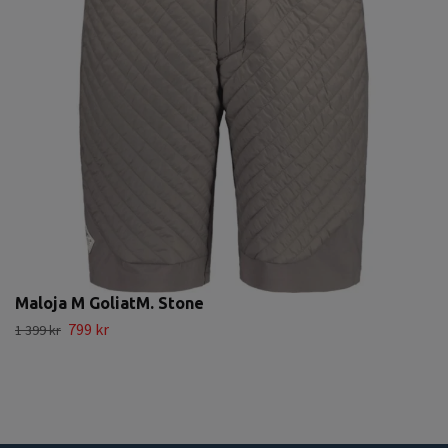
Maloja M GoliatM. Stone
799 kr
1 399 kr