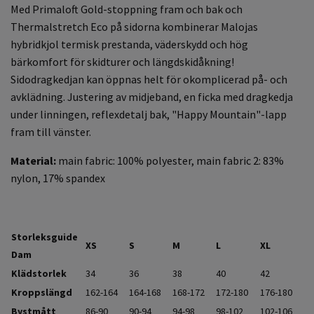
Med Primaloft Gold-stoppning fram och bak och
Thermalstretch Eco på sidorna kombinerar Malojas
hybridkjol termisk prestanda, väderskydd och hög
bärkomfort för skidturer och längdskidåkning!
Sidodragkedjan kan öppnas helt för okomplicerad på- och
avklädning. Justering av midjeband, en ficka med dragkedja
under linningen, reflexdetalj bak, "Happy Mountain"-lapp
fram till vänster.
Material:
main fabric: 100% polyester, main fabric 2: 83%
nylon, 17% spandex
Storleksguide
XS
S
M
L
XL
Dam
Klädstorlek
34
36
38
40
42
Kroppslängd
162-164
164-168
168-172
172-180
176-180
Bystmått
86-90
90-94
94-98
98-102
102-106