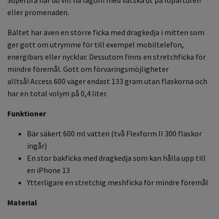
eller promenaden.
Bältet har även en större ficka med dragkedja i mitten som
ger gott om utrymme för till exempel mobiltelefon,
energibars eller nycklar. Dessutom finns en stretchficka för
mindre föremål. Gott om förvaringsmöjligheter
alltså! Access 600 väger endast 133 gram utan flaskorna och
har en total volym på 0,4 liter.
Funktioner
Bär säkert 600 ml vatten (två Flexform II 300 flaskor
ingår)
En stor bakficka med dragkedja som kan hålla upp till
en iPhone 13
Y
tterligare en stretchig meshficka för mindre föremål
Material