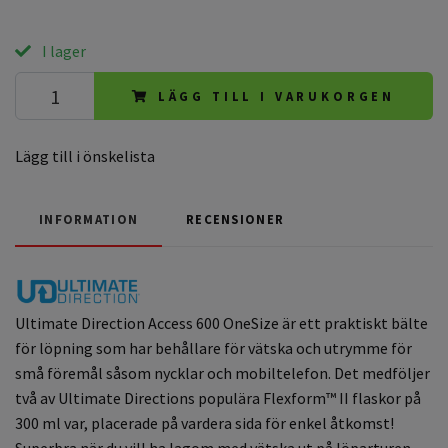
I lager
LÄGG TILL I VARUKORGEN
Lägg till i önskelista
INFORMATION
RECENSIONER
Ultimate Direction Access 600 OneSize är ett praktiskt bälte
för löpning som har behållare för vätska och utrymme för
små föremål såsom nycklar och mobiltelefon. Det medföljer
två av Ultimate Directions populära Flexform™ II flaskor på
300 ml var, placerade på vardera sida för enkel åtkomst!
Superbra när du vill ha lagom med vätska ut på löparturen