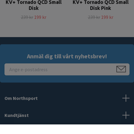
KV+ Tornado QCD Small
KV+ Tornado QCD Small
Disk
Disk Pink
239 kr
199 kr
239 kr
199 kr
Anmäl dig till vårt nyhetsbrev!
Om Northsport
Kundtjänst
Läs mer