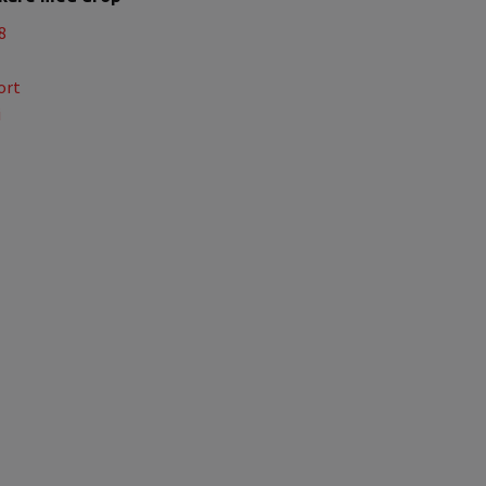
8
ort
i