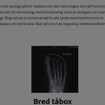
ren att springa på ett mjukare sätt där isättningen sker på framfot
etta sätt än vid löpning med hälisättning (som är vanligast om 
digt lång tid och är konstruerad för att landa med framfoten förs
öpare och motionärer åker på som t.ex. löparknä, benhinneinfl
Bred tåbox