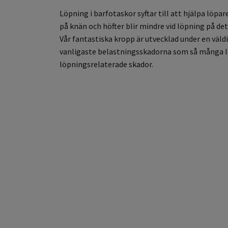
Löpning i barfotaskor syftar till att hjälpa löpa
på knän och höfter blir mindre vid löpning på d
Vår fantastiska kropp är utvecklad under en väl
vanligaste belastningsskadorna som så många l
löpningsrelaterade skador.