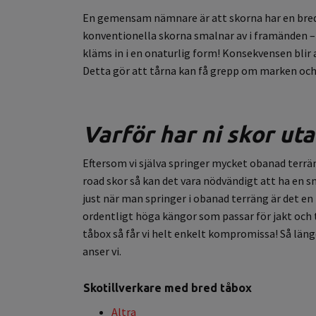
En gemensam nämnare är att skorna har en bred t
konventionella skorna smalnar av i framänden – 
kläms in i en onaturlig form! Konsekvensen blir a
Detta gör att tårna kan få grepp om marken och 
Varför har ni skor ut
Eftersom vi själva springer mycket obanad terräng
road skor så kan det vara nödvändigt att ha en s
just när man springer i obanad terräng är det en 
ordentligt höga kängor som passar för jakt och t
tåbox så får vi helt enkelt kompromissa! Så läng
anser vi.
Skotillverkare med bred tåbox
Altra