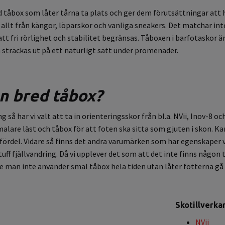
åbox som låter tårna ta plats och ger dem förutsättningar att hå
allt från kängor, löparskor och vanliga sneakers. Det matchar int
tt fri rörlighet och stabilitet begränsas. Tåboxen i barfotaskor ä
sträckas ut på ett naturligt sätt under promenader.
an bred tåbox?
 så har vi valt att ta in orienteringsskor från bl.a. NVii, Inov-8 
malare läst och tåbox för att foten ska sitta som gjuten i skon. 
fördel. Vidare så finns det andra varumärken som har egenskaper vi 
uff fjällvandring. Då vi upplever det som att det inte finns någon
e man inte använder smal tåbox hela tiden utan låter fötterna gå 
Skotillverka
NVii