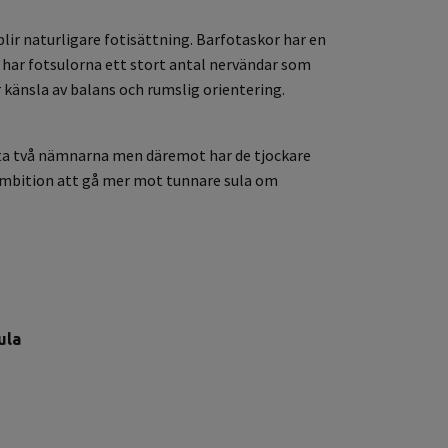
blir naturligare fotisättning. Barfotaskor har en
har fotsulorna ett stort antal nervändar som
 känsla av balans och rumslig orientering.
örsta två nämnarna men däremot har de tjockare
 ambition att gå mer mot tunnare sula om
ula