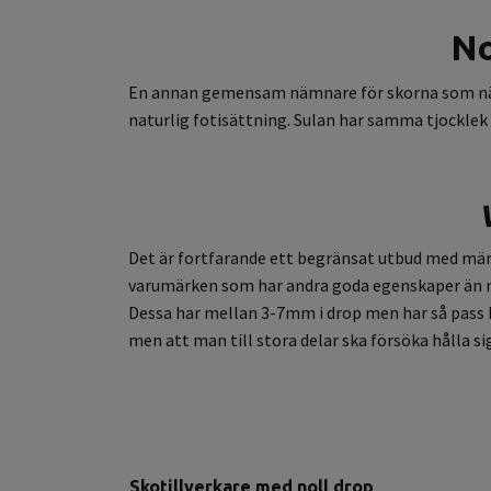
No
En annan gemensam nämnare för skorna som nämns 
naturlig fotisättning. Sulan har samma tjocklek 
Det är fortfarande ett begränsat utbud med märke
varumärken som har andra goda egenskaper än nol
Dessa har mellan 3-7mm i drop men har så pass br
men att man till stora delar ska försöka hålla sig
Skotillverkare med noll drop