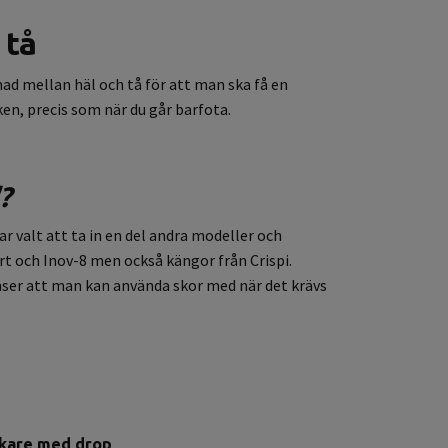
 tå
ad mellan häl och tå för att man ska få en
en, precis som när du går barfota.
?
 valt att ta in en del andra modeller och
t och Inov-8 men också kängor från Crispi.
anser att man kan använda skor med när det krävs
rkare med drop