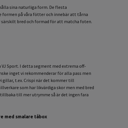
lla sina naturliga form. De flesta
e formen på våra fötter och innebär att tårna
r särskilt bred och formad för att matcha foten.
och VJ Sport. I detta segment med extrema off-
Kanske inget vi rekommenderar för alla pass men
gillar, t.ex. Crispi när det kommer till
 tillverkare som har likvärdiga skor men med bred
tillbaka till mer utrymme så är det ingen fara
re med smalare tåbox