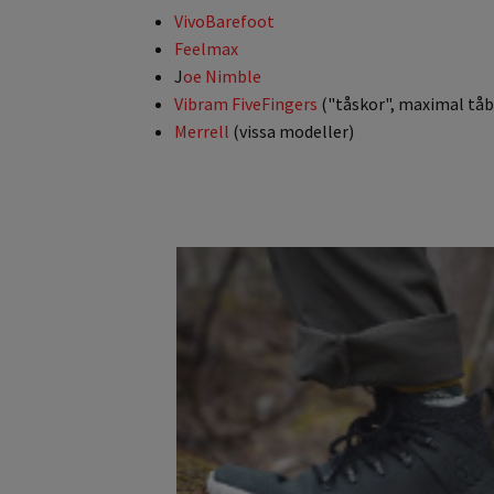
VivoBarefoot
Feelmax
J
oe Nimble
Vibram FiveFingers
("tåskor", maximal tåb
Merrell
(vissa modeller)