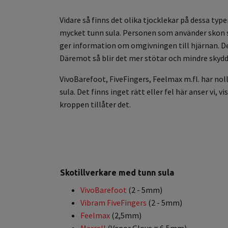
Vidare så finns det olika tjocklekar på dessa typ
mycket tunn sula. Personen som använder skon s
ger information om omgivningen till hjärnan. De
Däremot så blir det mer stötar och mindre skydd
VivoBarefoot, FiveFingers, Feelmax m.fl. har no
sula. Det finns inget rätt eller fel här anser 
kroppen tillåter det.
Skotillverkare med tunn sula
VivoBarefoot
(2 - 5mm)
Vibram FiveFingers
(2 - 5mm)
Feelmax
(2,5mm)
Merrell
(Vapor Glove = 6,5mm)