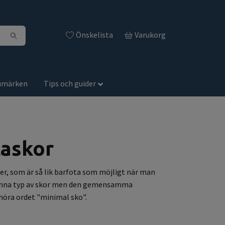
Önskelista
Varukorg
umärken
Tips och guider
taskor
er, som är så lik barfota som möjligt när man
r denna typ av skor men den gemensamma
 höra ordet "minimal sko".