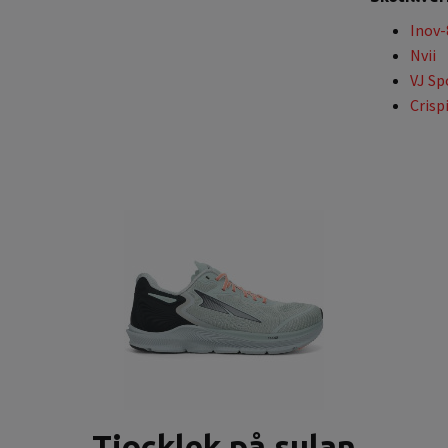
Inov-
Nvii
VJ Sp
Crisp
Tjocklek på sulan