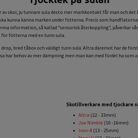
er av skor, ju tunnare sula desto mer markkontakt får man och det 
ka kunna känna marken under fötterna. Precis som handflatorna 
nna information, så kallad ”sensorisk återkoppling”, påverkar vår
 för fötterna med en tunn sula.
ll drop, bred tåbox och väldigt tunn sula. Altra däremot har de f
vi, vissa har behov av mer dämpning men man kan med fördel ha som
Skotillverkare med tjockare s
Altra
(22 - 33mm)
Joe Nimble
(10 -16mm)
Inov-8
(13 - 25mm)
Merrell
(13 - 33mm)