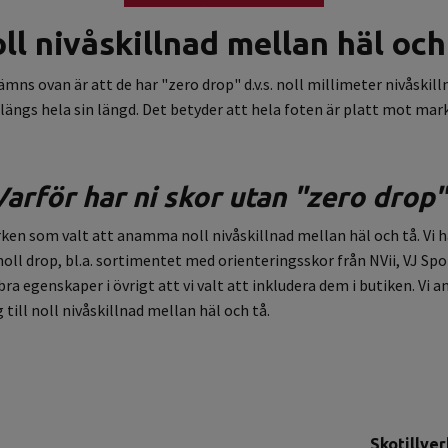
ll nivåskillnad mellan häl och
ovan är att de har "zero drop" d.v.s. noll millimeter nivåskilln
längs hela sin längd. Det betyder att hela foten är platt mot mark
Varför har ni skor utan "zero drop"
n som valt att anamma noll nivåskillnad mellan häl och tå. Vi har
l drop, bl.a. sortimentet med orienteringsskor från NVii, VJ Spor
a egenskaper i övrigt att vi valt att inkludera dem i butiken. Vi 
 till noll nivåskillnad mellan häl och tå.
Skotillve