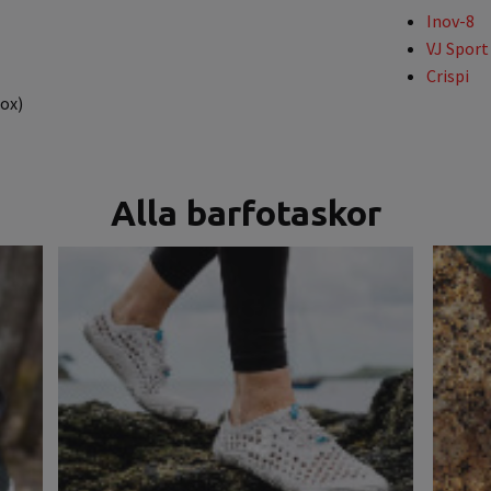
Inov-8
VJ Sport
Crispi
ox)
Alla barfotaskor