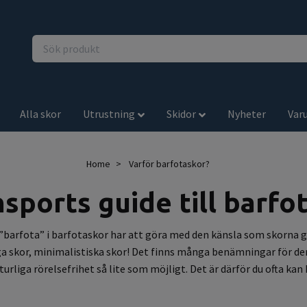
Alla skor
Utrustning
Skidor
Nyheter
Var
Home
Varför barfotaskor?
sports guide till barfo
”barfota” i barfotaskor har att göra med den känsla som skorna g
rliga skor, minimalistiska skor! Det finns många benämningar fö
rliga rörelsefrihet så lite som möjligt. Det är därför du ofta kan