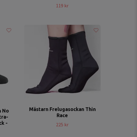
119 kr
Mästarn Frelugasockan Thin
n No
Race
tra-
ck -
225 kr