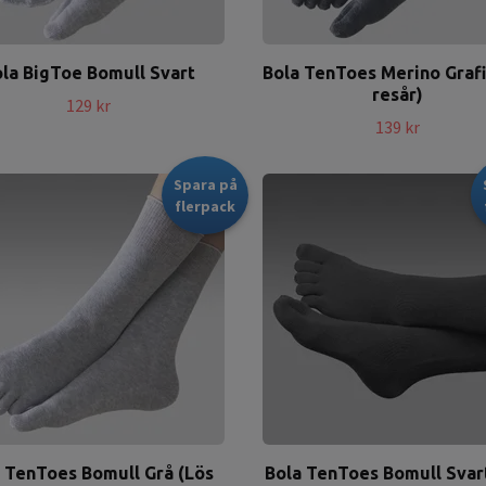
la BigToe Bomull Svart
Bola TenToes Merino Grafi
resår)
129 kr
139 kr
Spara på
flerpack
 TenToes Bomull Grå (Lös
Bola TenToes Bomull Svar