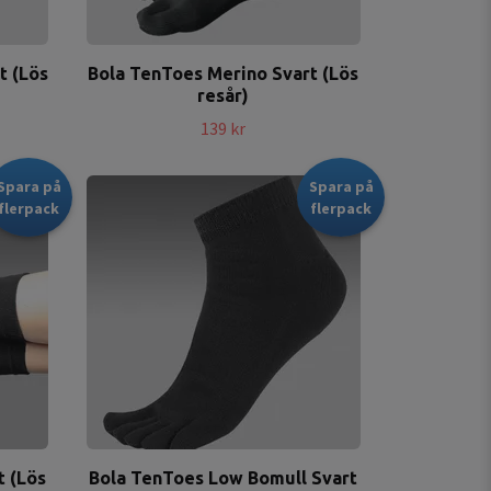
t (Lös
Bola TenToes Merino Svart (Lös
resår)
139 kr
Spara på
Spara på
flerpack
flerpack
t (Lös
Bola TenToes Low Bomull Svart