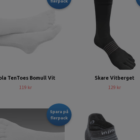
flerpack
ola TenToes Bomull Vit
Skare Vitberget
119 kr
129 kr
Spara på
flerpack