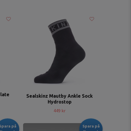
Slate
Sealskinz Mautby Ankle Sock
Hydrostop
449 kr
Spara på
Spara på