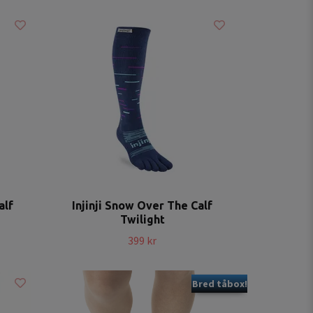
alf
Injinji Snow Over The Calf
Twilight
399 kr
Bred tåbox!