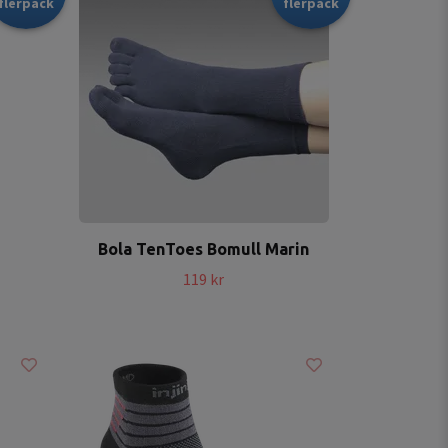
flerpack
flerpack
Bola TenToes Bomull Marin
119 kr