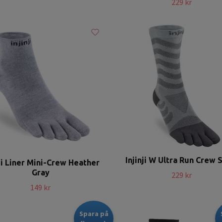
229 kr
Injinji W Ultra Run Crew 
nji Liner Mini-Crew Heather
Gray
229 kr
149 kr
Spara på