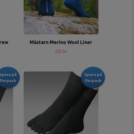
Crew
Mästarn Merino Wool Liner
225 kr
Spara på
Spara på
flerpack
flerpack