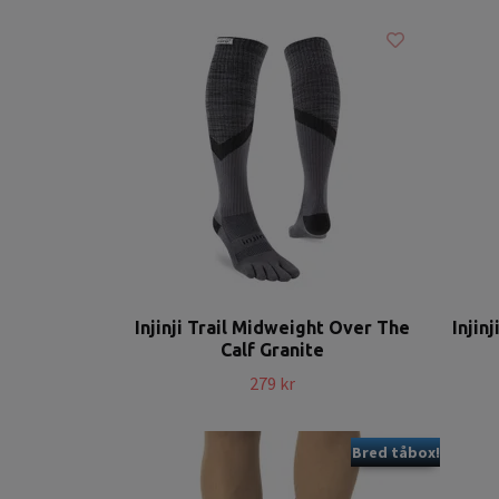
Injinji Trail Midweight Over The
Injin
Calf Granite
279 kr
Bred tåbox!