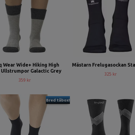
q Wear Wide+ Hiking High
Mästarn Frelugasockan St
Ullstrumpor Galactic Grey
325 kr
359 kr
Bred tåbox!