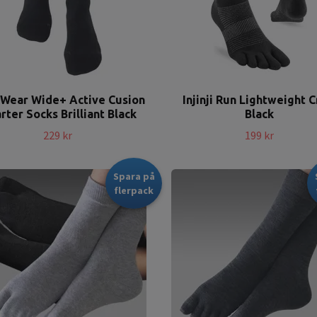
 Wear Wide+ Active Cusion
Injinji Run Lightweight 
rter Socks Brilliant Black
Black
229 kr
199 kr
Spara på
flerpack