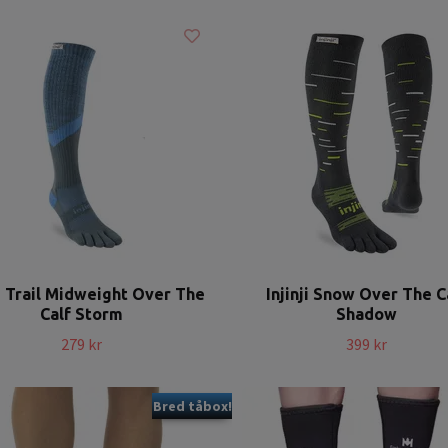
ji Trail Midweight Over The
Injinji Snow Over The C
Calf Storm
Shadow
279 kr
399 kr
Bred tåbox!