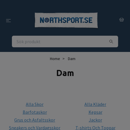
Home
Dam
Dam
Alla Skor
Alla Kläder
Barfotaskor
Kepsar
Grus och Asfaltsskor
Jackor
Sneakers och Vardagsskor
T-shirts Och Toppar