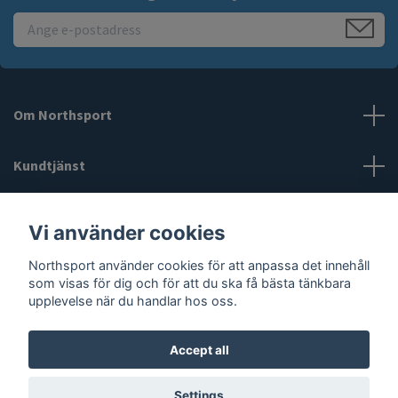
Om Northsport
Kundtjänst
Läs mer
Vi använder cookies
Northsport använder cookies för att anpassa det innehåll
Social Media
som visas för dig och för att du ska få bästa tänkbara
upplevelse när du handlar hos oss.
Accept all
© 2026 Northsport
Settings