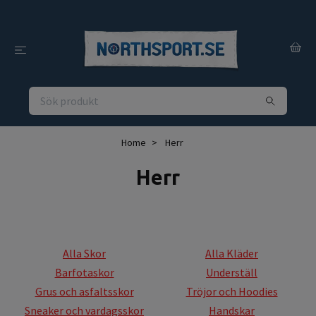
Home
Herr
Herr
Alla Skor
Alla Kläder
Barfotaskor
Underställ
Grus och asfaltsskor
Tröjor och Hoodies
Sneaker och vardagsskor
Handskar