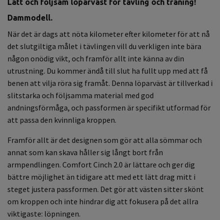
Lätt och följsam löparväst för tävling och träning!
Dammodell.
När det är dags att nöta kilometer efter kilometer för att nå
det slutgiltiga målet i tävlingen vill du verkligen inte bära
någon onödig vikt, och framför allt inte känna av din
utrustning. Du kommer ändå till slut ha fullt upp med att få
benen att vilja röra sig framåt. Denna löparväst är tillverkad i
slitstarka och följsamma material med god
andningsförmåga, och passformen är specifikt utformad för
att passa den kvinnliga kroppen.
Framför allt är det designen som gör att alla sömmar och
annat som kan skava håller sig långt bort från
armpendlingen. Comfort Cinch 2.0 är lättare och ger dig
bättre möjlighet än tidigare att med ett lätt drag mitt i
steget justera passformen. Det gör att västen sitter skönt
om kroppen och inte hindrar dig att fokusera på det allra
viktigaste: löpningen.