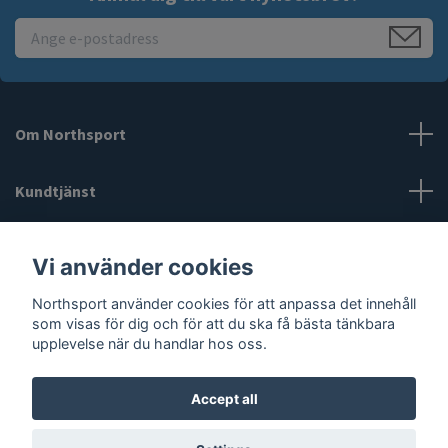
Om Northsport
Kundtjänst
Läs mer
Vi använder cookies
Social Media
Northsport använder cookies för att anpassa det innehåll
som visas för dig och för att du ska få bästa tänkbara
upplevelse när du handlar hos oss.
Accept all
© 2026 Northsport