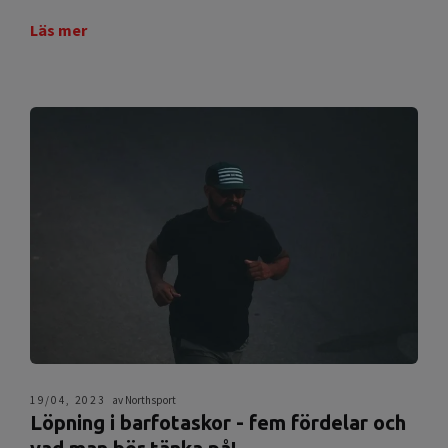
Läs mer
19/04, 2023
av Northsport
Löpning i barfotaskor - fem fördelar och