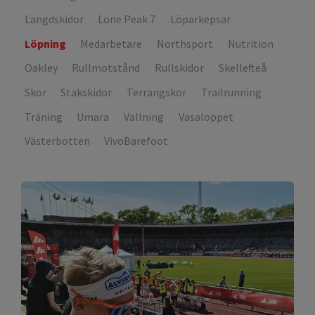
Längdskidor
Lone Peak 7
Löparkepsar
Löpning
Medarbetare
Northsport
Nutrition
Oakley
Rullmotstånd
Rullskidor
Skellefteå
Skor
Stakskidor
Terrängskor
Trailrunning
Träning
Umara
Vallning
Vasaloppet
Västerbotten
VivoBarefoot