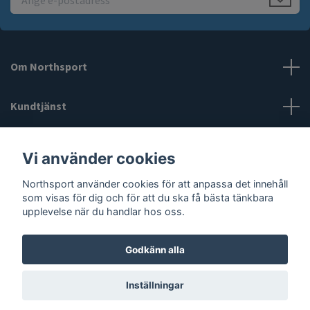
Om Northsport
Kundtjänst
Läs mer
Vi använder cookies
Northsport använder cookies för att anpassa det innehåll
Sociala medier
som visas för dig och för att du ska få bästa tänkbara
upplevelse när du handlar hos oss.
Godkänn alla
© 2026 Northsport
Inställningar