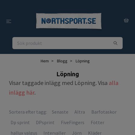
Hem
Blogg
Löpning
Löpning
Visar taggade inlägg med Löpning. Visa
alla
inlägg här
.
Sortera efter tagg:
Senaste
Altra
Barfotaskor
Dp sprint
DPsprint
FiveFingers
Fötter
hallux valgus
Intervaller
Jörn
Kläder