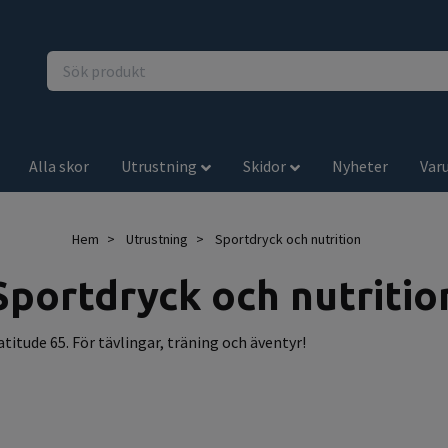
Alla skor
Utrustning
Skidor
Nyheter
Var
Hem
Utrustning
Sportdryck och nutrition
Sportdryck och nutritio
titude 65. För tävlingar, träning och äventyr!