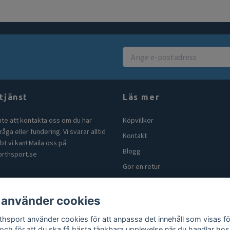
tjänst
Läs mer
nte att kontakta oss om du har
Köpvillkor
åga eller fundering. Vi svarar alltid
Kontakt
bt vi kan! Maila oss på
Blogg
rthsport.se
Gör en retur
 använder cookies
thsport använder cookies för att anpassa det innehåll som visas fö
 och för att du ska få bästa tänkbara upplevelse när du handlar hos