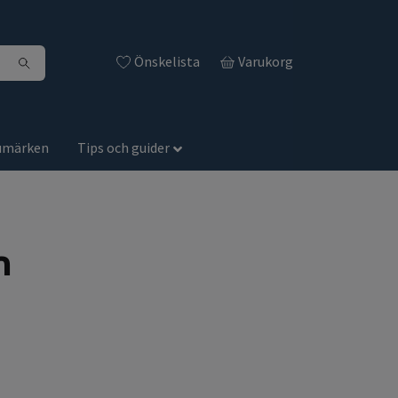
Önskelista
Varukorg
umärken
Tips och guider
n