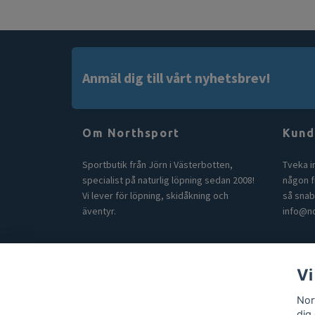
Anmäl dig till vårt nyhetsbrev!
Om Northsport
Kund
Sportbutik från Jörn i Västerbotten,
Tveka i
specialist på naturlig löpning sedan 2008!
någon fr
Vi lever för löpning, skidåkning och
så snab
äventyr.
info@no
Vi
© 2026 Northsport
Nor
dig