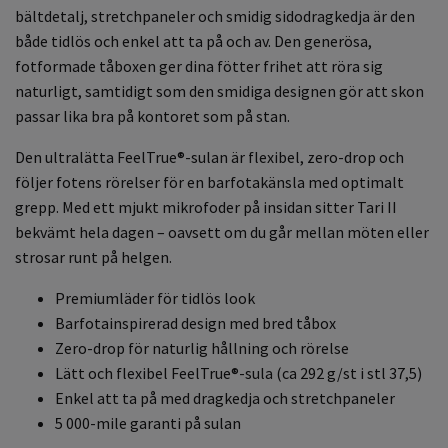
bältdetalj, stretchpaneler och smidig sidodragkedja är den
både tidlös och enkel att ta på och av. Den generösa,
fotformade tåboxen ger dina fötter frihet att röra sig
naturligt, samtidigt som den smidiga designen gör att skon
passar lika bra på kontoret som på stan.
Den ultralätta FeelTrue®-sulan är flexibel, zero-drop och
följer fotens rörelser för en barfotakänsla med optimalt
grepp. Med ett mjukt mikrofoder på insidan sitter Tari II
bekvämt hela dagen – oavsett om du går mellan möten eller
strosar runt på helgen.
Premiumläder för tidlös look
Barfotainspirerad design med bred tåbox
Zero-drop för naturlig hållning och rörelse
Lätt och flexibel FeelTrue®-sula (ca 292 g/st i stl 37,5)
Enkel att ta på med dragkedja och stretchpaneler
5 000-mile garanti på sulan