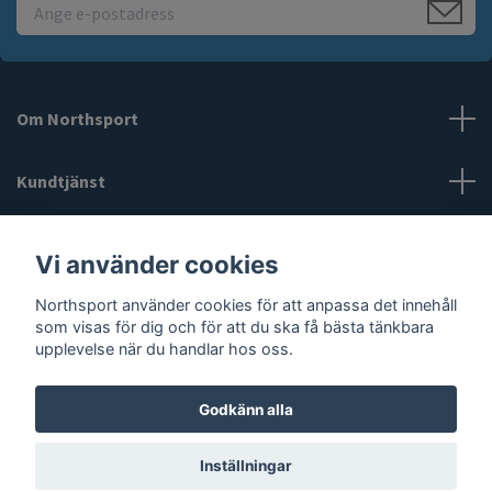
Om Northsport
Kundtjänst
Läs mer
Vi använder cookies
Northsport använder cookies för att anpassa det innehåll
Sociala medier
som visas för dig och för att du ska få bästa tänkbara
upplevelse när du handlar hos oss.
Godkänn alla
© 2026 Northsport
Inställningar