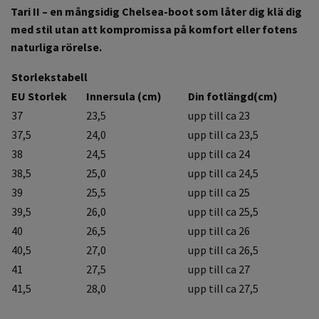
Tari II – en mångsidig Chelsea-boot som låter dig klä dig
med stil utan att kompromissa på komfort eller fotens
naturliga rörelse.
Storlekstabell
EU Storlek
Innersula (cm)
Din fotlängd(cm)
37
23,5
upp till ca 23
37,5
24,0
upp till ca 23,5
38
24,5
upp till ca 24
38,5
25,0
upp till ca 24,5
39
25,5
upp till ca 25
39,5
26,0
upp till ca 25,5
40
26,5
upp till ca 26
40,5
27,0
upp till ca 26,5
41
27,5
upp till ca 27
41,5
28,0
upp till ca 27,5