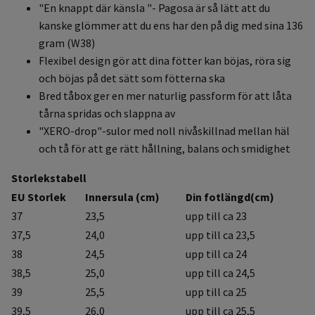
"
En knappt där känsla "- Pagosa är så lätt att du
kanske glömmer att du ens har den på dig med sina
136
gram (W38)
Flexibel design gör att dina fötter kan böjas, röra sig
och böjas på det sätt som fötterna ska
Bred tåbox ger en mer naturlig passform för att låta
tårna spridas och slappna av
"XERO-drop"-sulor med noll nivåskillnad mellan häl
och tå för att ge rätt hållning, balans och smidighet
Storlekstabell
EU Storlek
Innersula (cm)
Din fotlängd(cm)
37
23,5
upp till ca 23
37,5
24,0
upp till ca 23,5
38
24,5
upp till ca 24
38,5
25,0
upp till ca 24,5
39
25,5
upp till ca 25
39,5
26,0
upp till ca 25,5