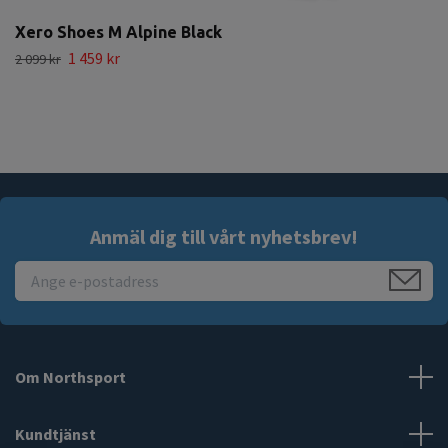
Xero Shoes M Alpine Black
1 459 kr
2 099 kr
Anmäl dig till vårt nyhetsbrev!
Om Northsport
Kundtjänst