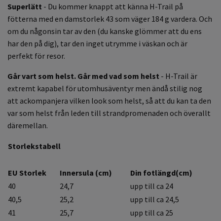
Superlätt
- Du kommer knappt att känna H-Trail på
fötterna med en damstorlek 43 som väger 184 g vardera. Och
om du någonsin tar av den (du kanske glömmer att du ens
har den på dig), tar den inget utrymme i väskan och är
perfekt för resor.
Går vart som helst. Går med vad som helst
- H-Trail är
extremt kapabel för utomhusäventyr men ändå stilig nog
att ackompanjera vilken look som helst, så att du kan ta den
var som helst från leden till strandpromenaden och överallt
däremellan.
Storlekstabell
EU Storlek
Innersula (cm)
Din fotlängd(cm)
40
24,7
upp till ca 24
40,5
25,2
upp till ca 24,5
41
25,7
upp till ca 25