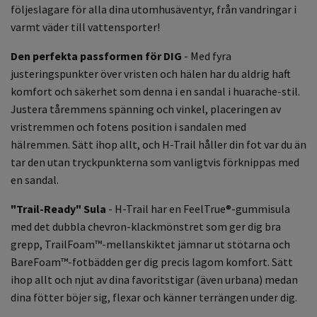
följeslagare för alla dina utomhusäventyr, från vandringar i
varmt väder till vattensporter!
Den perfekta passformen för DIG
- Med fyra
justeringspunkter över vristen och hälen har du aldrig haft
komfort och säkerhet som denna i en sandal i huarache-stil.
Justera tåremmens spänning och vinkel, placeringen av
vristremmen och fotens position i sandalen med
hälremmen. Sätt ihop allt, och H-Trail håller din fot var du än
tar den utan tryckpunkterna som vanligtvis förknippas med
en sandal.
"Trail-Ready" Sula
- H-Trail har en FeelTrue®-gummisula
med det dubbla chevron-klackmönstret som ger dig bra
grepp, TrailFoam™-mellanskiktet jämnar ut stötarna och
BareFoam™-fotbädden ger dig precis lagom komfort. Sätt
ihop allt och njut av dina favoritstigar (även urbana) medan
dina fötter böjer sig, flexar och känner terrängen under dig.