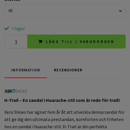
40
I lager
LÄGG TILL I VARUKORGEN
INFORMATION
RECENSIONER
H-Trail – En sandal i Huarache-stil som är redo för trail!
Xero Shoes
har ägnat fem år åt att utveckla denna sandal för
att ge dig den ultimata prestandan, komforten och friheten
hos en sandal i huarache-stil. H-Trail är din perfekta