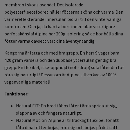
membran i skons ovandel. Det isolerade
polyesterfleecefodret håller fötterna sköna och varma. Den
värmereflekterande innersulan bidrar till den vintervänliga
komforten. Och ja, du kan ta bort innersulan ytterligare
barfotakänsla! Alpine har 200g isolering så de bör hålla dina
fötter varma oavsett vart dina äventyr tar dig.
Kängorna är lätta och med bra grepp. En herr 9 väger bara
420 gram vardera och den dubbade yttersulan ger dig bra
grepp. En flexibel, icke-upphöjd (noll-drop) sula låter din fot
röra sig naturligt! Dessutom är Alpine tillverkad av 100%
veganvänliga material!
Funktioner:
Natural FIT: En bred tåbox låter tårna sprida ut sig,
slappna av och fungera naturligt
.
Natural Motion: Alpine är tillräckligt flexibel för att
låta dina fötter böjas, röra sig och böjas på det sätt