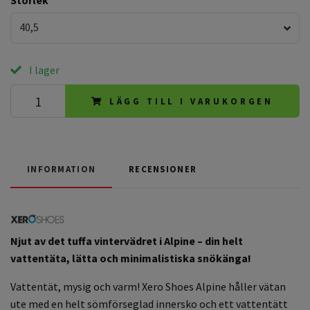
40,5
I lager
LÄGG TILL I VARUKORGEN
INFORMATION
RECENSIONER
Njut av det tuffa vintervädret i Alpine – din helt
vattentäta, lätta och minimalistiska snökänga
!
Vattentät, mysig och varm! Xero Shoes Alpine håller vätan
ute med en helt sömförseglad innersko och ett vattentätt