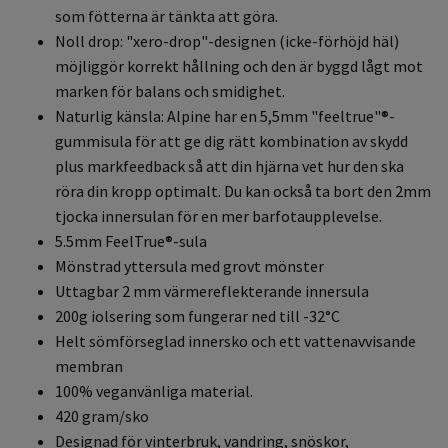
som fötterna är tänkta att göra.
Noll drop: "xero-drop"-designen (icke-förhöjd häl)
möjliggör korrekt hållning och den är byggd lågt mot
marken för balans och smidighet.
Naturlig känsla: Alpine har en 5,5mm "feeltrue"®-
gummisula för att ge dig rätt kombination av skydd
plus markfeedback så att din hjärna vet hur den ska
röra din kropp optimalt. Du kan också ta bort den 2mm
tjocka innersulan för en mer barfotaupplevelse.
5.5mm FeelTrue®-sula
Mönstrad yttersula med grovt mönster
Uttagbar 2 mm värmereflekterande innersula
200g iolsering som fungerar ned till -32°C
Helt sömförseglad innersko och ett vattenavvisande
membran
100% veganvänliga material.
420 gram/sko
Designad för vinterbruk, vandring, snöskor,