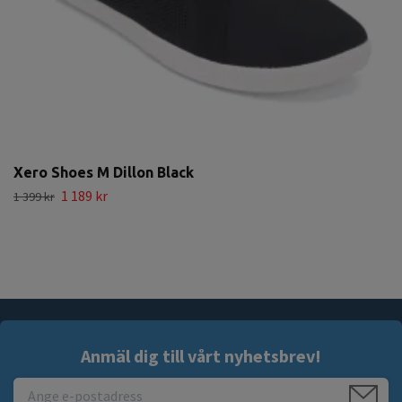
Xero Shoes M Dillon Black
1 189 kr
1 399 kr
Anmäl dig till vårt nyhetsbrev!