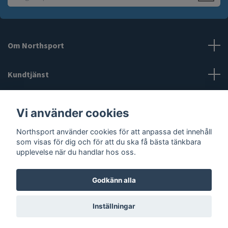
Om Northsport
Kundtjänst
Läs mer
Vi använder cookies
Northsport använder cookies för att anpassa det innehåll
Sociala medier
som visas för dig och för att du ska få bästa tänkbara
upplevelse när du handlar hos oss.
Godkänn alla
© 2026 Northsport
Inställningar