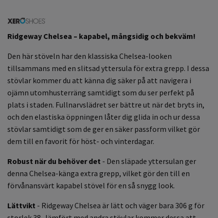
Ridgeway Chelsea – kapabel, mångsidig och bekväm!
Den här stöveln har den klassiska Chelsea-looken
tillsammans med en slitsad yttersula för extra grepp. I dessa
stövlar kommer du att känna dig säker på att navigera i
ojämn utomhusterräng samtidigt som du ser perfekt på
plats i staden. Fullnarvslädret ser bättre ut när det bryts in,
och den elastiska öppningen låter dig glida in och ur dessa
stövlar samtidigt som de ger en säker passform vilket gör
dem till en favorit för höst- och vinterdagar.
Robust när du behöver det
- Den släpade yttersulan ger
denna Chelsea-känga extra grepp, vilket gör den till en
förvånansvärt kapabel stövel för en så snygg look.
Lättvikt
- Ridgeway Chelsea är lätt och väger bara 306 g för
storlek 38. Jämfört med andra stövlar kommer dessa att