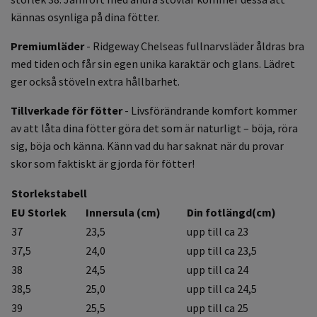
kännas osynliga på dina fötter.
Premiumläder
- Ridgeway Chelseas fullnarvsläder åldras bra
med tiden och får sin egen unika karaktär och glans. Lädret
ger också stöveln extra hållbarhet.
Tillverkade
för fötter
- Livsförändrande komfort kommer
av att låta dina fötter göra det som är naturligt – böja, röra
sig, böja och känna. Känn vad du har saknat när du provar
skor som faktiskt är gjorda för fötter!
Storlekstabell
EU Storlek
Innersula (cm)
Din fotlängd(cm)
37
23,5
upp till ca 23
37,5
24,0
upp till ca 23,5
38
24,5
upp till ca 24
38,5
25,0
upp till ca 24,5
39
25,5
upp till ca 25