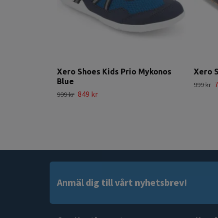
Xero Shoes Kids Prio Mykonos
Xero 
Blue
7
999 kr
849 kr
999 kr
Anmäl dig till vårt nyhetsbrev!