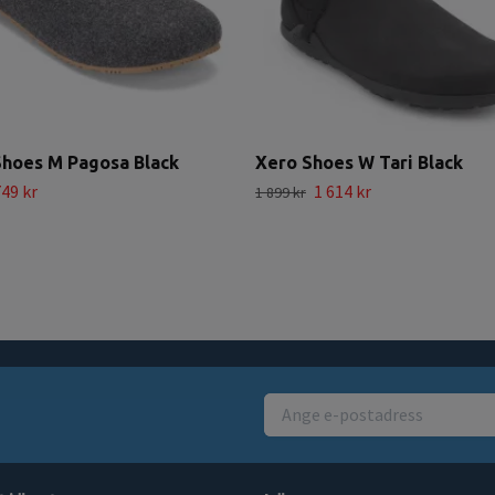
Shoes M Pagosa Black
Xero Shoes W Tari Black
49 kr
1 614 kr
1 899 kr