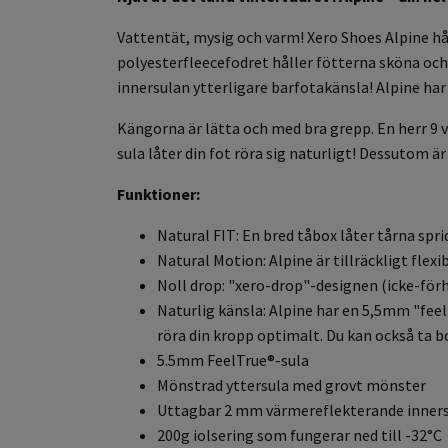
Vattentät, mysig och varm! Xero Shoes Alpine hå
polyesterfleecefodret håller fötterna sköna och 
innersulan ytterligare barfotakänsla! Alpine har 
Kängorna är lätta och med bra grepp. En herr 9 v
sula låter din fot röra sig naturligt! Dessutom ä
Funktioner:
Natural FIT: En bred tåbox låter tårna spri
Natural Motion: Alpine är tillräckligt flexi
Noll drop: "xero-drop"-designen (icke-för
Naturlig känsla: Alpine har en 5,5mm "feel
röra din kropp optimalt. Du kan också ta 
5.5mm FeelTrue®-sula
Mönstrad yttersula med grovt mönster
Uttagbar 2 mm värmereflekterande inner
200g iolsering som fungerar ned till -32°C