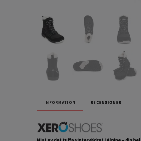
INFORMATION
RECENSIONER
Njut av det tuffa vintervädret i Alpine – din 