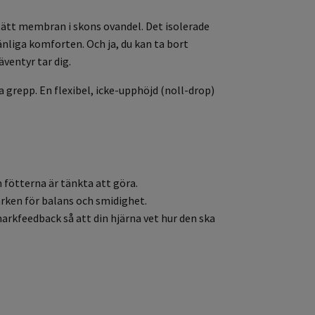
tätt membran i skons ovandel. Det isolerade
nliga komforten. Och ja, du kan ta bort
äventyr tar dig.
 grepp. En flexibel, icke-upphöjd (noll-drop)
om fötterna är tänkta att göra.
rken för balans och smidighet.
arkfeedback så att din hjärna vet hur den ska