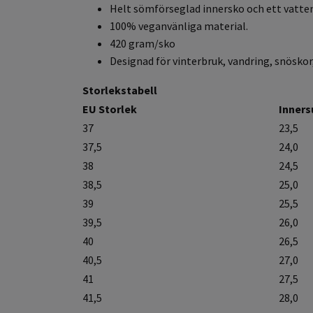
Helt sömförseglad innersko och ett vatt
100% veganvänliga material.
420 gram/sko
Designad för vinterbruk, vandring, snöskor
Storlekstabell
EU Storlek
Inners
37
23,5
37,5
24,0
38
24,5
38,5
25,0
39
25,5
39,5
26,0
40
26,5
40,5
27,0
41
27,5
41,5
28,0