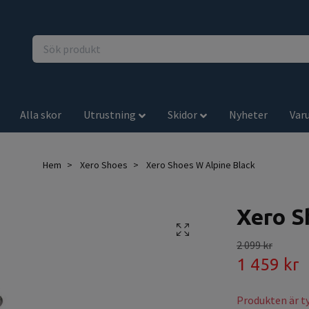
Alla skor
Utrustning
Skidor
Nyheter
Var
Hem
Xero Shoes
Xero Shoes W Alpine Black
Xero S
2 099 kr
1 459 kr
Produkten är tyv