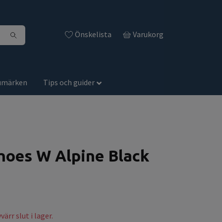
Önskelista
Varukorg
umärken
Tips och guider
hoes W Alpine Black
ärr slut i lager.