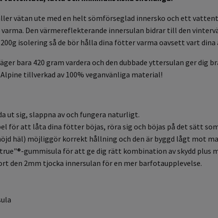
ller vätan ute med en helt sömförseglad innersko och ett vatten
varma. Den värmereflekterande innersulan bidrar till den vintervä
200g isolering så de bör hålla dina fötter varma oavsett vart dina 
äger bara 420 gram vardera och den dubbade yttersulan ger dig bra
r Alpine tillverkad av 100% veganvänliga material!
da ut sig, slappna av och fungera naturligt
.
bel för att låta dina fötter böjas, röra sig och böjas på det sätt s
höjd häl) möjliggör korrekt hållning och den är byggd lågt mot ma
true"®-gummisula för att ge dig rätt kombination av skydd plus m
bort den 2mm tjocka innersulan för en mer barfotaupplevelse.
sula