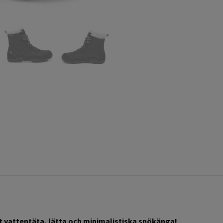
helt vattentäta, lätta och minimalistiska snökänga
!