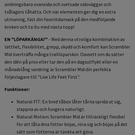
andningsbara ovansida och svetsade sidoväggar och
tvålagers tåhätta. Och när elementen ger dig en extra
utmaning, fäst din favoritdamask på den medföljande
kroken och ta itu med nästa topp!
EN "LÖPARKÄNGA?"
- Med denna otroliga kombination av
lätthet, flexibilitet, grepp, skydd och komfort kan Scrambler
Mid överträffa många traillöparskor. Oavsett om du sätter
den idén på prov eller tar den på en dagsutflykt eller en
månadslång vandring är Scrambler Mid din perfekta
följeslagare till "Live Life Feet First".
Funktioner:
Natural FIT: En bred tåbox låter tårna sprida ut sig,
slappna av och fungera naturligt
.
Natural Motion: Scrambler Mid är tillräckligt flexibel
för att låta dina fötter böjas, röra sig och böjas på det
sätt som fötterna är tänkta att göra.