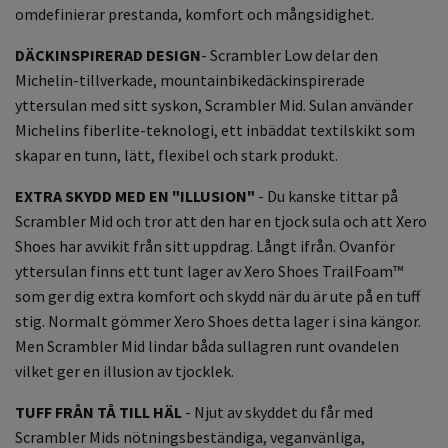
omdefinierar prestanda, komfort och mångsidighet.
DÄCKINSPIRERAD DESIGN
- Scrambler Low delar den
Michelin-tillverkade, mountainbikedäckinspirerade
yttersulan med sitt syskon, Scrambler Mid. Sulan använder
Michelins fiberlite-teknologi, ett inbäddat textilskikt som
skapar en tunn, lätt, flexibel och stark produkt.
EXTRA SKYDD MED EN "ILLUSION"
- Du kanske tittar på
Scrambler Mid och tror att den har en tjock sula och att Xero
Shoes har avvikit från sitt uppdrag. Långt ifrån. Ovanför
yttersulan finns ett tunt lager av Xero Shoes TrailFoam™
som ger dig extra komfort och skydd när du är ute på en tuff
stig. Normalt gömmer Xero Shoes detta lager i sina kängor.
Men Scrambler Mid lindar båda sullagren runt ovandelen
vilket ger en illusion av tjocklek.
TUFF FRÅN TÅ TILL HÄL
- Njut av skyddet du får med
Scrambler Mids nötningsbeständiga, veganvänliga,