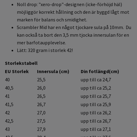
Noll drop: "xero-drop"-designen (icke-förhöjd häl)
möjliggör korrekt hållning och den är byggd lågt mot
marken för balans och smidighet.
Scrambler Mid har en något tjockare sula på 10mm.
Du
kan också ta bort den 3,5 mm tjocka innersulan för en
mer barfotaupplevelse.
Lätt: 320 gram i storlek 42!
Storlekstabell
EU Storlek
Innersula (cm)
Din fotlängd(cm)
40
25,5
upp till ca 24,7
40,5
26,0
upp till ca 25,2
41
26,5
upp till ca 25,7
41,5
26,7
upp till ca 25,9
42
27,0
upp till ca 26,2
42,5
27,5
upp till ca 26,7
43
27,9
upp till ca 27,1