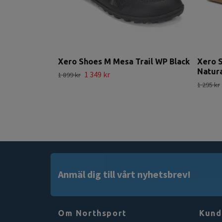
Xero Shoes M Mesa Trail WP Black
Xero S
Natur
1 349 kr
1 899 kr
1 295 kr
Anmäl dig till vårt nyhetsbrev!
Om Northsport
Kund