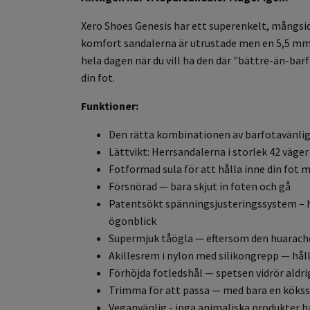
Xero Shoes Genesis har ett superenkelt, mångsid
komfort sandalerna är utrustade men en 5,5 mm sk
hela dagen när du vill ha den där "bättre-än-ba
din fot.
Funktioner:
Den rätta kombinationen av barfotavänlig
Lättvikt: Herrsandalerna i storlek 42 väge
Fotformad sula för att hålla inne din fot 
Försnörad
— bara skjut in foten och gå
Patentsökt spänningsjusteringssystem
– 
ögonblick
Supermjuk tåögla
— eftersom den huarache
Akillesrem i nylon med silikongrepp
— hål
Förhöjda fotledshål
— spetsen vidrör aldr
Trimma för att passa
— med bara en kökss
Veganvänlig - inga animaliska produkter h