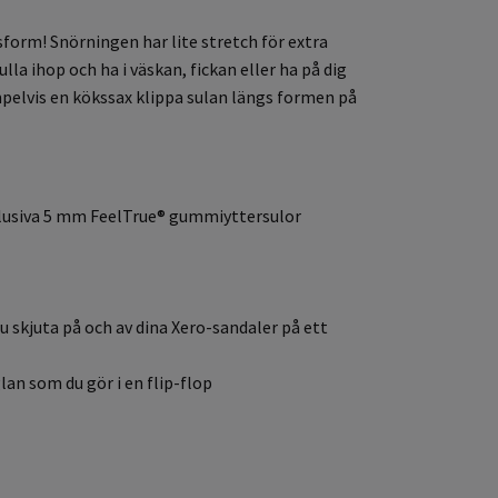
form! Snörningen har lite stretch för extra
a ihop och ha i väskan, fickan eller ha på dig
mpelvis en kökssax klippa sulan längs formen på
xklusiva 5 mm FeelTrue® gummiyttersulor
 skjuta på och av dina Xero-sandaler på ett
an som du gör i en flip-flop