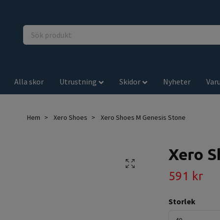
Alla skor
Utrustning
Skidor
Nyheter
Var
Hem
Xero Shoes
Xero Shoes M Genesis Stone
Xero S
591 kr
Storlek