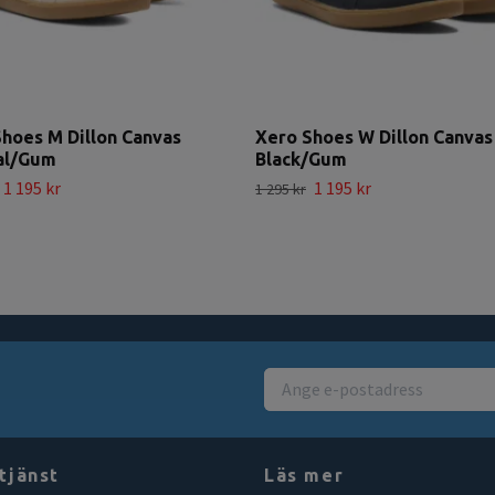
hoes M Dillon Canvas
Xero Shoes W Dillon Canvas
al/Gum
Black/Gum
1 195 kr
1 195 kr
1 295 kr
tjänst
Läs mer