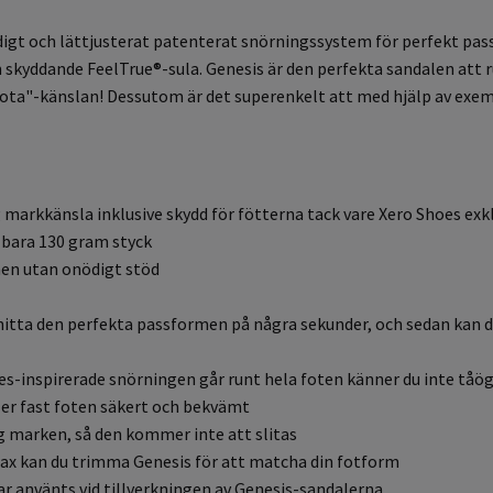
igt och lättjusterat patenterat snörningssystem för perfekt pass
yddande FeelTrue®-sula. Genesis är den perfekta sandalen att rull
rfota"-känslan! Dessutom är det superenkelt att med hjälp av exe
 markkänsla inklusive skydd för fötterna tack vare Xero Shoes e
r bara 130 gram styck
men utan onödigt stöd
hitta den perfekta passformen på några sekunder, och sedan kan du
s-inspirerade snörningen går runt hela foten känner du inte tåögl
ler fast foten säkert och bekvämt
ig marken, så den kommer inte att slitas
ax kan du trimma Genesis för att matcha din fotform
ar använts vid tillverkningen av Genesis-sandalerna