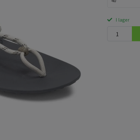
40
I lager