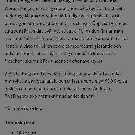
trailrunning och finare underlag. Flexibel yttersula med
Vibram Megagrip som ger bra grepp på både torrt och vått
underlag. Megagrip-sulan håller dig säker på såväl torra
barrstigar som våta klipphällar - och över lång tid. Det är en
sula som är ruskigt svår att slita ut! På insidan finnar man
material i ullmix för optimalt klimat i skon. Förutom att ta
hand om vätan är ullen också temperaturreglerande och
antibakteriell, vilket hjälper dig uppehålla klimat och
fräschör i skorna både under och efter äventyret.
V-Alpha fungerar till väldigt många andra aktiviteter där
man vill ha barfotakänsla och tillsammans med KSO Evo så
är denna modell den som är mest allround. Är det en
FiveFingers-sko man ska ha så är det denna!
Normala i storlek.
Teknisk data
103 gram