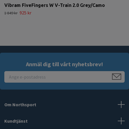
Vibram FiveFingers W V-Train 2.0 Grey/Camo
925 kr
1 849 kr
Anmäl dig till vårt nyhetsbrev!
Om Northsport
Kundtjänst