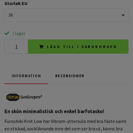
Storlek EU
36
I lager
LÄGG TILL I VARUKORGEN
INFORMATION
RECENSIONER
En skön minimalistisk och enkel barfotasko!
Furoshiki Knit Low har Vibram-yttersula med bra fäste samt
en stickad, sockliknande övre del som ser bra ut, känns bra