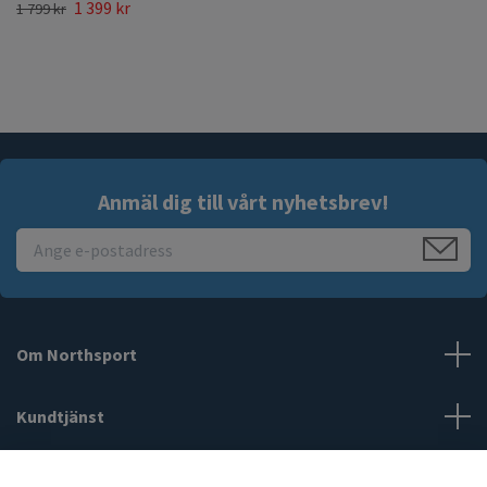
1 399 kr
1 799 kr
Anmäl dig till vårt nyhetsbrev!
Om Northsport
Kundtjänst
Läs mer