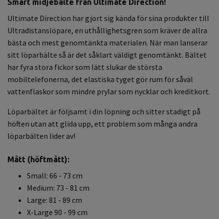
Smart midjebälte från Ultimate Direction!
Ultimate Direction har gjort sig kända för sina produkter till
Ultradistanslöpare, en uthållighetsgren som kräver de allra
bästa och mest genomtänkta materialen. När man lanserar
sitt löparbälte så är det såklart väldigt genomtänkt. Bältet
har fyra stora fickor som lätt slukar de största
mobiltelefonerna, det elastiska tyget gör rum för såväl
vattenflaskor som mindre prylar som nycklar och kreditkort.
Löparbältet är följsamt i din löpning och sitter stadigt på
höften utan att glida upp, ett problem som många andra
löparbälten lider av!
Mått (höftmått):
Small: 66 - 73 cm
Medium: 73 - 81 cm
Large: 81 - 89 cm
X-Large 90 - 99 cm