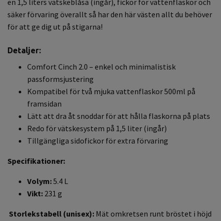
en 1,5 liters vätskeblåsa (ingår), fickor för vattenflaskor och
säker förvaring överallt så har den här västen allt du behöver
för att ge dig ut på stigarna!
Detaljer:
Comfort Cinch 2.0 – enkel och minimalistisk
passformsjustering
Kompatibel för två mjuka vattenflaskor 500ml på
framsidan
Lätt att dra åt snoddar för att hålla flaskorna på plats
Redo för vätskesystem på 1,5 liter (ingår)
Tillgängliga sidofickor för extra förvaring
Specifikationer:
Volym:
5.4 L
Vik
t:
231 g
Storlekstabell (unisex):
Mät omkretsen runt bröstet i höjd