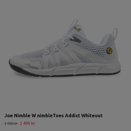
Joe Nimble W nimbleToes Addict Whiteout
1 499 kr
1 999 kr