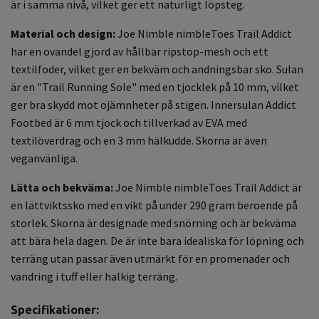
är i samma nivå, vilket ger ett naturligt löpsteg.
Material och design:
Joe Nimble nimbleToes Trail Addict
har en ovandel gjord av hållbar ripstop-mesh och ett
textilfoder, vilket ger en bekväm och andningsbar sko. Sulan
är en "Trail Running Sole" med en tjocklek på 10 mm, vilket
ger bra skydd mot ojämnheter på stigen. Innersulan Addict
Footbed är 6 mm tjock och tillverkad av EVA med
textilöverdrag och en 3 mm hälkudde. Skorna är även
veganvänliga.
Lätta och bekväma:
Joe Nimble nimbleToes Trail Addict är
en lättviktssko med en vikt på under 290 gram beroende på
storlek. Skorna är designade med snörning och är bekväma
att bära hela dagen. De är inte bara idealiska för löpning och
terräng utan passar även utmärkt för en promenader och
vandring i tuff eller halkig terräng.
Specifikationer: