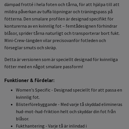
dämpad frotté i hela foten och tårna, för att hjälpa till att
mildra påverkan av tuffa löpningar och träningspass på
fötterna. Den smalare profilen är designad specifikt för
konturerna av en kvinnlig fot – femtådesignen förhindrar
blåsor, sprider tårna naturligt och transporterar bort fukt.
Mini-Crew-längden vilar precisovanför fotleden och
förseglar smuts och skräp.
Detta är versionen som är speciellt designad för kvinnliga
fötter med en något smalare passform!
Funktioner & fördelar:
Women's Specific - Designad speciellt för att passa en
kvinnlig fot.
Blisterförebyggande - Med varje tå skyddad elimineras
hud-mot-hud-friktion helt och skyddar din fot från
blåsor.
Fukthantering - Varje tå är inlindad i