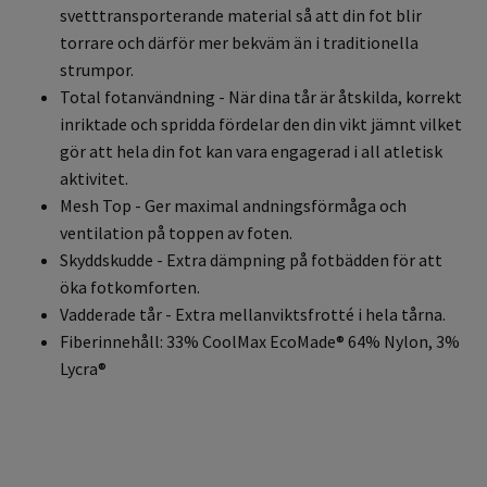
svetttransporterande material så att din fot blir
torrare och därför mer bekväm än i traditionella
strumpor.
Total fotanvändning - När dina tår är åtskilda, korrekt
inriktade och spridda fördelar den din vikt jämnt vilket
gör att hela din fot kan vara engagerad i all atletisk
aktivitet.
Mesh Top - Ger maximal andningsförmåga och
ventilation på toppen av foten.
Skyddskudde - Extra dämpning på fotbädden för att
öka fotkomforten.
Vadderade tår - Extra mellanviktsfrotté i hela tårna.
F
iberinnehåll: 33% CoolMax EcoMade® 64% Nylon, 3%
Lycra®