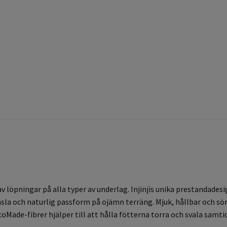
av löpningar på alla typer av underlag. Injinjis unika prestandade
känsla och naturlig passform på ojämn terräng. Mjuk, hållbar och 
ade-fibrer hjälper till att hålla fötterna torra och svala samti