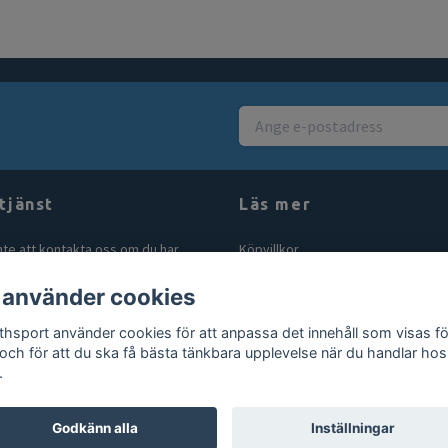
tjänst
Läs mer
nte att kontakta oss om du har
Köpvillkor
åga eller fundering. Vi svarar alltid
Kontakt
 använder cookies
bt vi kan! Maila oss på
Blogg
rthsport.se
thsport använder cookies för att anpassa det innehåll som visas fö
Gör en retur
 och för att du ska få bästa tänkbara upplevelse när du handlar hos
.
Godkänn alla
Inställningar