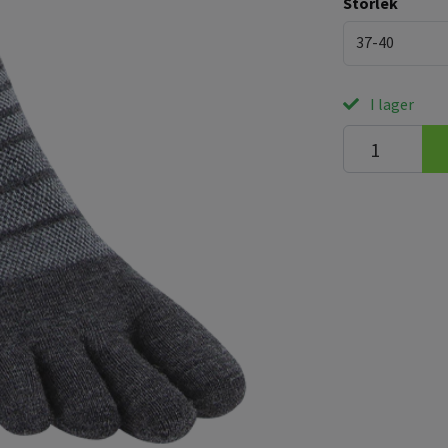
Storlek
37-40
I lager