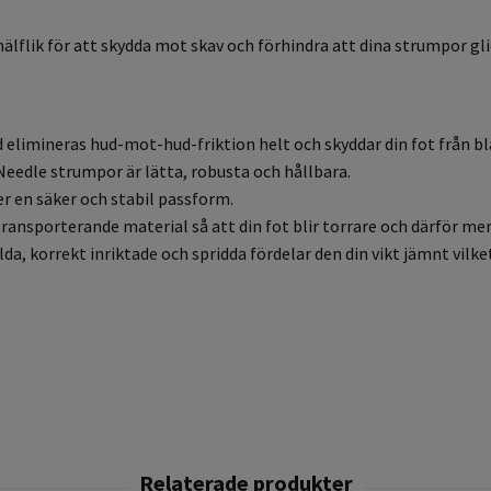
flik för att skydda mot skav och förhindra att dina strumpor glide
 elimineras hud-mot-hud-friktion helt och skyddar din fot från blå
0 Needle strumpor är lätta, robusta och hållbara.
r en säker och stabil passform.
ttransporterande material så att din fot blir torrare och därför m
da, korrekt inriktade och spridda fördelar den din vikt jämnt vilket