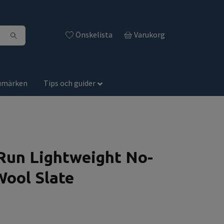
Önskelista
Varukorg
umärken
Tips och guider
i Run Lightweight No-
ool Slate