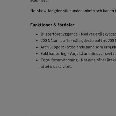
stabilitet!
No-show-längden vilar under ankeln och har en häl
Funktioner & fördelar:
Blisterförebyggande - Med varje tå skyddad
200 Nålar - Ju fler nålar, desto bättre. 20
Arch Support - Stödjande band som erbjude
Fukthantering - Varje tå är inlindad i svet
Total fotanvändning - När dina tår är åtskil
atletisk aktivitet.