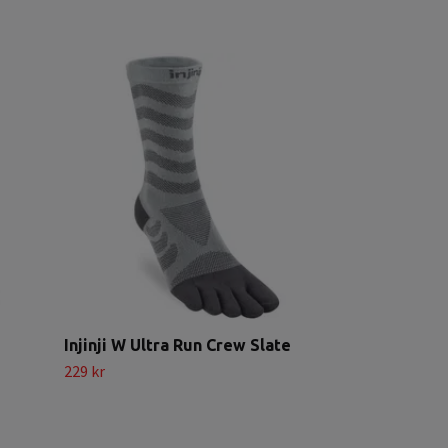
Injinji Liner
199 kr
Injinji W Ultra Run Crew Slate
229 kr