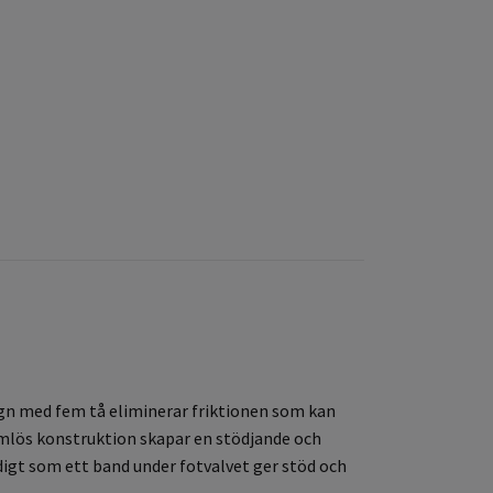
sign med fem tå eliminerar friktionen som kan
sömlös konstruktion skapar en stödjande och
digt som ett band under fotvalvet ger stöd och