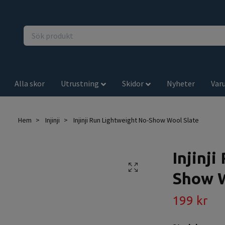
Alla skor
Utrustning
Skidor
Nyheter
Var
Hem
Injinji
Injinji Run Lightweight No-Show Wool Slate
Injinj
Show W
199 kr