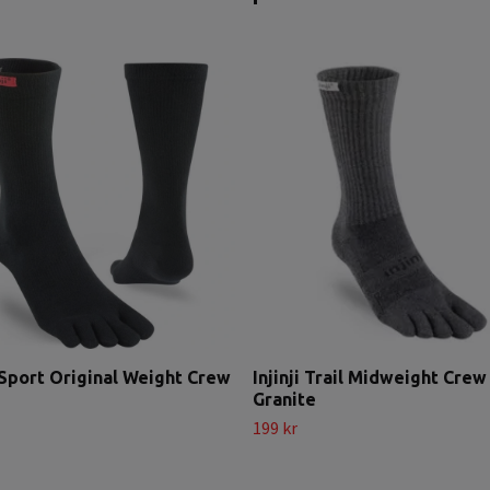
i Sport Original Weight Crew
Injinji Trail Midweight Crew
Granite
199 kr